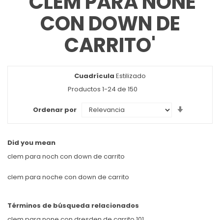
'CLEM PARA NONE
CON DOWN DE
CARRITO'
Cuadrícula
Ver
Estilizado
como
Productos
1
-
24
de
150
Set
Ordenar por
Ascendin
Direction
Did you mean
clem para noch con down de carrito
clem para noche con down de carrito
Términos de búsqueda relacionados
clem para none con dresden de carrito 101