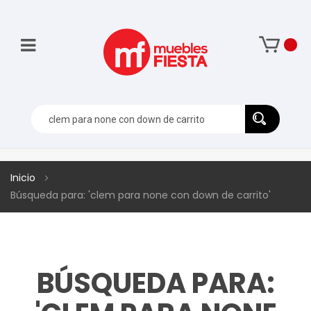
Inicio
Búsqueda para: 'clem para none con down de carrito'
BÚSQUEDA PARA: