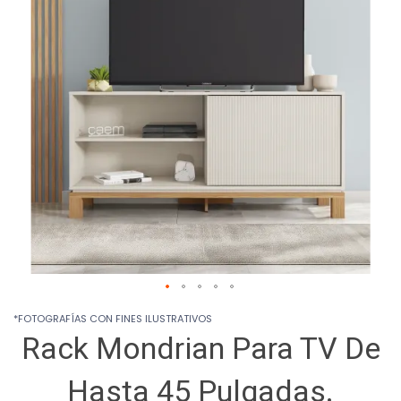
images
gallery
Skip
*FOTOGRAFÍAS CON FINES ILUSTRATIVOS
to
Rack Mondrian Para TV De
the
beginning
of
Hasta 45 Pulgadas.
the