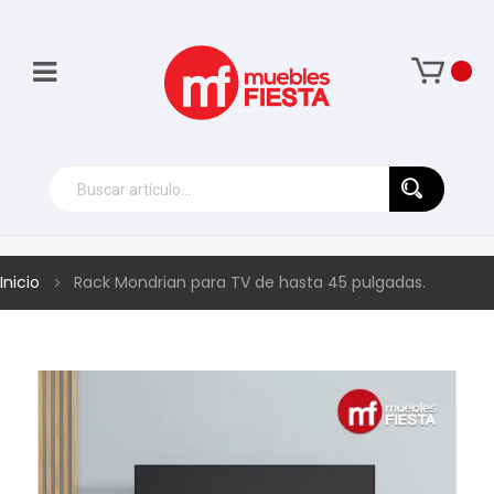
Inicio
Rack Mondrian para TV de hasta 45 pulgadas.
Skip
to
the
end
of
the