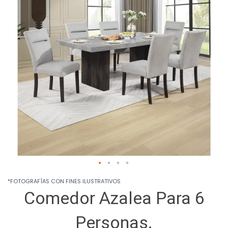
images
gallery
Skip
*FOTOGRAFÍAS CON FINES ILUSTRATIVOS
to
Comedor Azalea Para 6
the
beginning
of
Personas.
the