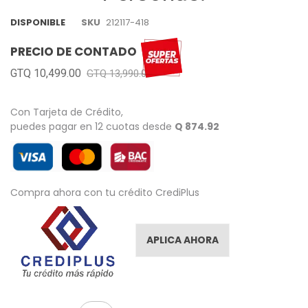
images
gallery
DISPONIBLE
SKU
212117-418
PRECIO DE CONTADO
GTQ 10,499.00
GTQ 13,990.00
Con Tarjeta de Crédito,
puedes pagar en 12 cuotas desde
Q 874.92
Compra ahora con tu crédito CrediPlus
APLICA AHORA