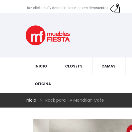
Haz click aquí y descubre los mejores descuentos
INICIO
CLOSETS
CAMAS
OFICINA
Inicio
Rack para TV Mondrian Cafe
Skip
to