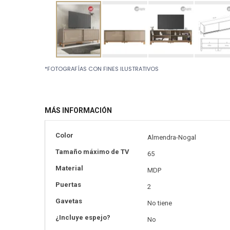
Skip
*FOTOGRAFÍAS CON FINES ILUSTRATIVOS
to
the
beginning
of
MÁS INFORMACIÓN
the
images
gallery
Más
Color
Almendra-Nogal
información
Tamaño máximo de TV
65
Material
MDP
Puertas
2
Gavetas
No tiene
¿Incluye espejo?
No