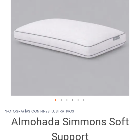
images
gallery
Skip
*FOTOGRAFÍAS CON FINES ILUSTRATIVOS
to
Almohada Simmons Soft
the
beginning
of
Support
the