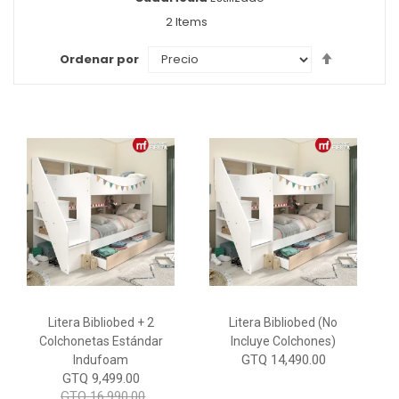
como
2
Items
Set
Ordenar por
Descendi
Direction
Litera Bibliobed + 2
Litera Bibliobed (No
Colchonetas Estándar
Incluye Colchones)
GTQ 14,490.00
Indufoam
GTQ 9,499.00
GTQ 16,990.00