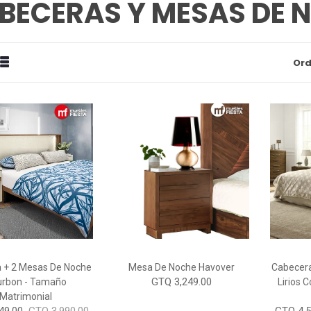
BECERAS Y MESAS DE 
drícula
Estilizado
Ord
Ver
omo
 + 2 Mesas De Noche
Mesa De Noche Havover
Cabecera
GTQ 3,249.00
rbon - Tamaño
Lirios 
Matrimonial