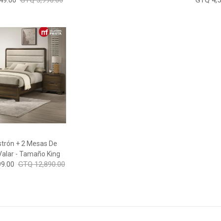
49.00
GTQ 3,990.00
GTQ 4,5
trón + 2 Mesas De
alar - Tamaño King
9.00
GTQ 12,890.00