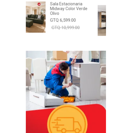
Sala Estacionaria
Cocina Esquine
Midway Color Verde
Olivo
GTQ 12,699.00
GTQ 6,599.00
GTQ 14,490.0
GTQ 10,999.00