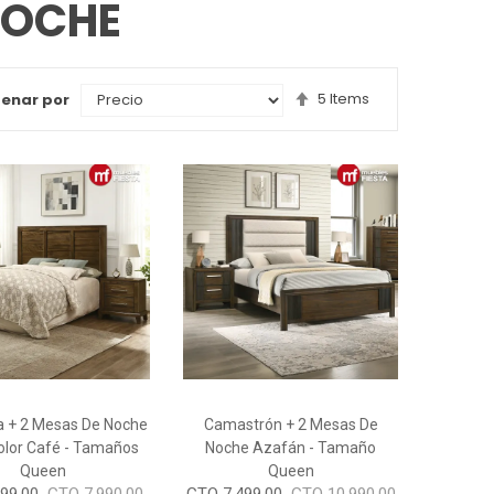
NOCHE
Set
5
Items
enar por
Descending
Direction
 + 2 Mesas De Noche
Camastrón + 2 Mesas De
Color Café - Tamaños
Noche Azafán - Tamaño
Queen
Queen