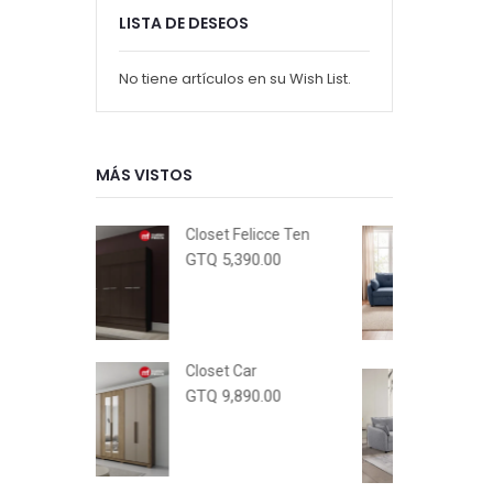
LISTA DE DESEOS
No tiene artículos en su Wish List.
MÁS VISTOS
Closet Felicce Ten
Sala Estaciona
Compacta Eloy 
GTQ 5,390.00
Azul
GTQ 7,999.00
GTQ 12,990.0
Closet Car
Sala Estaciona
Compacta Eloy 
GTQ 9,890.00
Gris
GTQ 7,999.00
GTQ 12,990.0