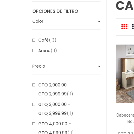
CA
OPCIONES DE FILTRO
Color
Cua
c
Item
Café
3
Item
Arena
1
Precio
GTQ 2,000.00
-
Item
GTQ 2,999.99
1
GTQ 3,000.00
-
Item
GTQ 3,999.99
1
Cabecera
Bou
GTQ 4,000.00
-
Item
GTQ 4,999.99
1