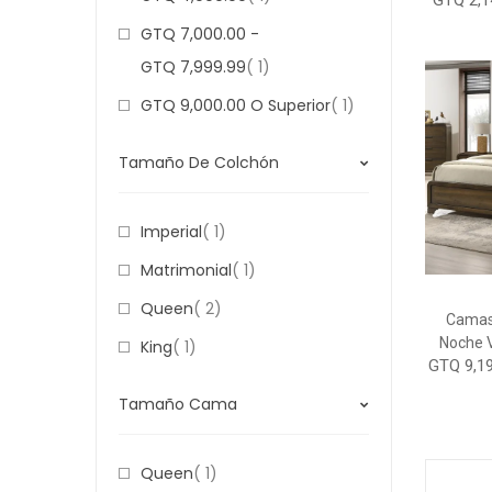
GTQ 2,1
GTQ 7,000.00
-
Item
GTQ 7,999.99
1
Item
GTQ 9,000.00
O Superior
1
Tamaño De Colchón
Item
Imperial
1
Item
Matrimonial
1
Item
Queen
2
Camas
Noche V
Item
King
1
GTQ 9,19
Tamaño Cama
Item
Queen
1