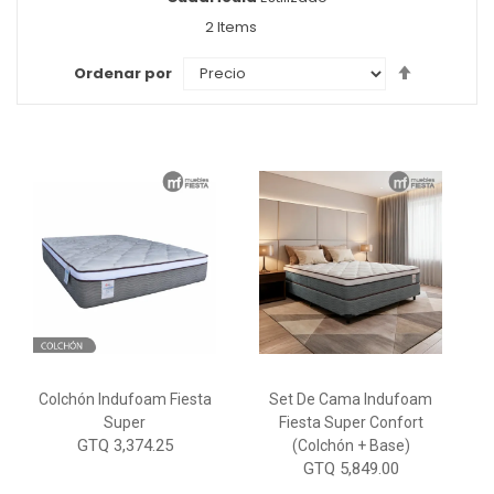
como
2
Items
Set
Ordenar por
Descendi
Direction
Colchón Indufoam Fiesta
Set De Cama Indufoam
Super
Fiesta Super Confort
GTQ 3,374.25
(Colchón + Base)
GTQ 5,849.00