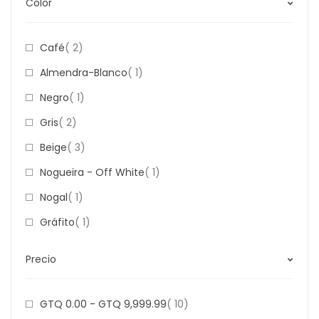
Color
Item
Café
2
Item
Almendra-Blanco
1
Item
Negro
1
Item
Gris
2
Item
Beige
3
Item
Nogueira - Off White
1
Item
Nogal
1
Item
Gráfito
1
Precio
Item
GTQ 0.00
-
GTQ 9,999.99
10