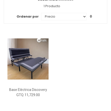
como
1
Producto
Set
Ordenar por
Descendi
Direction
Base Eléctrica Discovery
GTQ 11,729.00