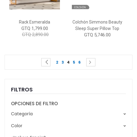
Rack Esmeralda
Colchón Simmons Beauty
GTQ 1,799.00
Sleep Super Pillow Top
GTQ 2,890.00
GTQ 5,746.00
Page
You're currently reading page
Page
Page
Page
Page
Page
Page
Previous
Siguiente
2
3
4
5
6
FILTROS
OPCIONES DE FILTRO
Categoría
Color