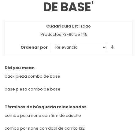
DE BASE'
Cuadrícula
Ver
Estilizado
como
Productos
73
-
96
de
145
Set
Ordenar por
Ascendin
Direction
Did you mean
back pieza combo de base
base pieza combo de base
Términos de búsqueda relacionados
combo para none con firm de caucho
combo por none con dobl de carrito 132