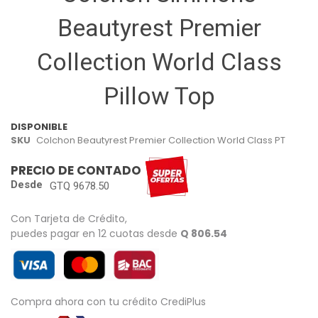
beginning
of
Beautyrest Premier
the
images
Collection World Class
gallery
Pillow Top
DISPONIBLE
SKU
Colchon Beautyrest Premier Collection World Class PT
PRECIO DE CONTADO
Desde
GTQ 9678.50
Con Tarjeta de Crédito,
puedes pagar en 12 cuotas desde
Q 806.54
Compra ahora con tu crédito CrediPlus