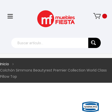
Inicio
Colchón Simmons Beautyrest Premier Collection World Class
Pillow Top
Skip
to
the