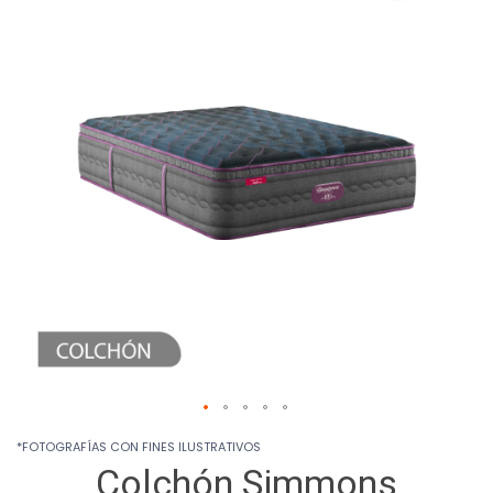
end
of
the
images
gallery
Skip
*FOTOGRAFÍAS CON FINES ILUSTRATIVOS
to
Colchón Simmons
the