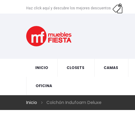
Haz click aquí y descubre los mejores descuentos
INICIO
CLOSETS
CAMAS
OFICINA
Inicio
Colchón Indufoam Deluxe
Skip
to