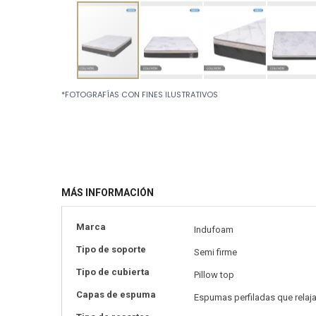
Skip
*FOTOGRAFÍAS CON FINES ILUSTRATIVOS
to
the
beginning
of
the
images
gallery
MÁS INFORMACIÓN
Más
Marca
Indufoam
información
Tipo de soporte
Semi firme
Tipo de cubierta
Pillow top
Capas de espuma
Espumas perfiladas que relaja