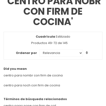
'CENTRO PARA NOBR
CON FIRM DE
COCINA'
Cuadrícula
Ver
Estilizado
como
Productos
49
-
72
de
145
Set
Ordenar por
Ascendin
Direction
Did you mean
centro para nombr con firm de cocina
centro para noch con firm de cocina
Términos de búsqueda relacionados
centro pago none con firm de coil