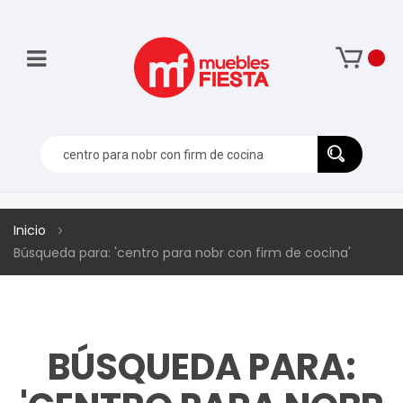
Inicio
Búsqueda para: 'centro para nobr con firm de cocina'
BÚSQUEDA PARA: