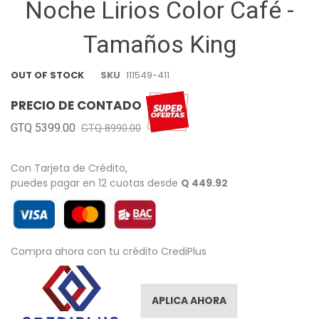
Noche Lirios Color Café -
the
images
Tamaños King
gallery
OUT OF STOCK
SKU
111549-411
PRECIO DE CONTADO
GTQ 5399.00
GTQ 8990.00
Con Tarjeta de Crédito,
puedes pagar en 12 cuotas desde
Q 449.92
Compra ahora con tu crédito CrediPlus
APLICA AHORA