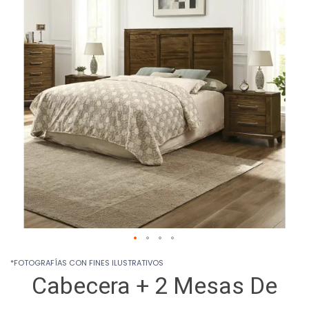
the
images
gallery
Skip
*FOTOGRAFÍAS CON FINES ILUSTRATIVOS
to
Cabecera + 2 Mesas De
the
beginning
of