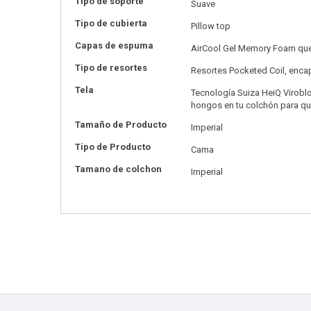
Tipo de soporte
Suave
Tipo de cubierta
Pillow top
Capas de espuma
AirCool Gel Memory Foam que 
Tipo de resortes
Resortes Pocketed Coil, encap
Tela
Tecnología Suiza HeiQ Virobloc
hongos en tu colchón para qu
Tamaño de Producto
Imperial
Tipo de Producto
Cama
Tamano de colchon
Imperial