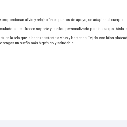
proporcionan alivio y relajación en puntos de apoyo, se adaptan al cuerpo
sulados que ofrecen soporte y confort personalizado para tu cuerpo. Aisla lo
k en la tela que la hace resistente a virus y bacterias. Tejido con hilos platea
e tengas un sueño más higiénico y saludable.