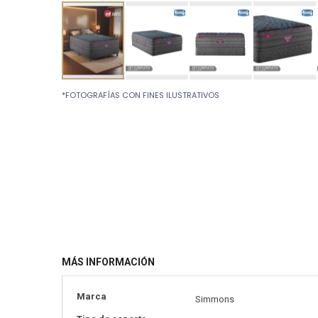
Skip
*FOTOGRAFÍAS CON FINES ILUSTRATIVOS
to
the
beginning
of
the
images
gallery
MÁS INFORMACIÓN
Más
Marca
Simmons
información