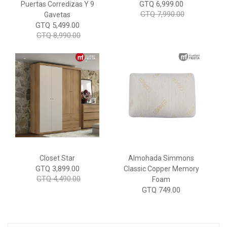
GTQ 6,999.00
Puertas Corredizas Y 9
GTQ 7,990.00
Gavetas
GTQ 5,499.00
GTQ 8,990.00
Closet Star
Almohada Simmons
GTQ 3,899.00
Classic Copper Memory
GTQ 4,490.00
Foam
GTQ 749.00