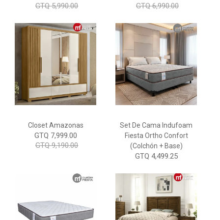
GTQ 5,990.00
GTQ 6,990.00
Closet Amazonas
Set De Cama Indufoam
GTQ 7,999.00
Fiesta Ortho Confort
GTQ 9,190.00
(Colchón + Base)
GTQ 4,499.25