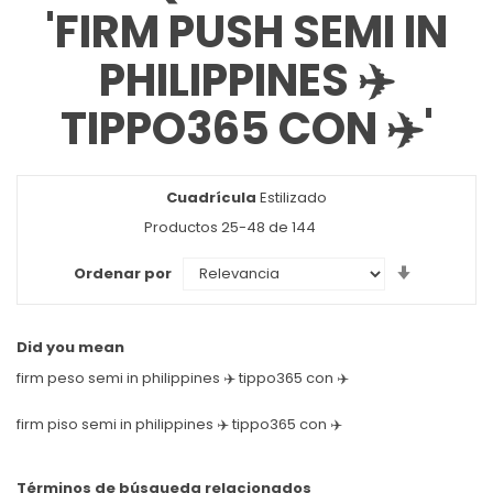
'FIRM PUSH SEMI IN
PHILIPPINES ✈️
TIPPO365 CON ✈️'
Cuadrícula
Ver
Estilizado
como
Productos
25
-
48
de
144
Set
Ordenar por
Ascendin
Direction
Did you mean
firm peso semi in philippines ✈️ tippo365 con ✈️
firm piso semi in philippines ✈️ tippo365 con ✈️
Términos de búsqueda relacionados