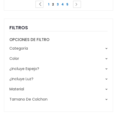
Page
You're currently reading page
Page
Page
Page
Page
Page
Page
Previous
Siguiente
1
2
3
4
5
FILTROS
OPCIONES DE FILTRO
Categoría
Color
¿Incluye Espejo?
¿Incluye Luz?
Material
Tamano De Colchon