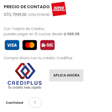
images
PRECIO DE CONTADO
gallery
GTQ 7999.00
GTQ 9190.00
Con Tarjeta de Crédito,
puedes pagar en 12 cuotas desde
Q 666.58
Compra ahora con tu crédito CrediPlus
APLICA AHORA
Cantidad