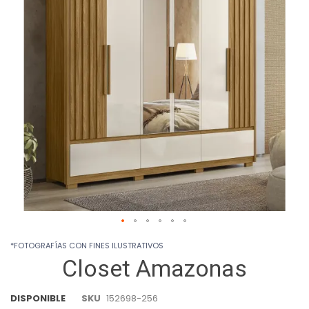
images
gallery
Skip
*FOTOGRAFÍAS CON FINES ILUSTRATIVOS
to
Closet Amazonas
the
beginning
of
DISPONIBLE
SKU
152698-256
the