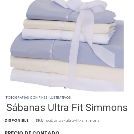
images
gallery
Skip
*FOTOGRAFÍAS CON FINES ILUSTRATIVOS
to
Sábanas Ultra Fit Simmons
the
beginning
of
DISPONIBLE
SKU
sabanas-ultra-fit-simmons
the
images
PRECIO DE CONTADO
gallery