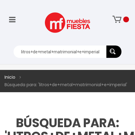
Inicio
Búsqueda para: 'litros+de+metal+matrimonial+e+imperial'
BÚSQUEDA PARA: