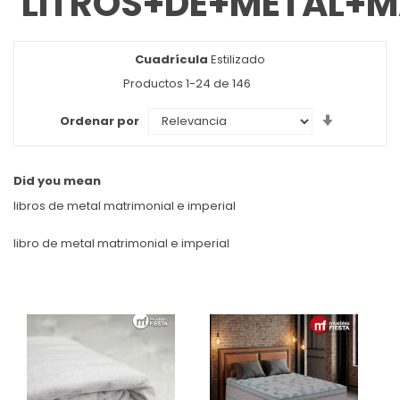
'LITROS+DE+METAL+M
Cuadrícula
Ver
Estilizado
como
Productos
1
-
24
de
146
Set
Ordenar por
Ascendin
Direction
Did you mean
libros de metal matrimonial e imperial
libro de metal matrimonial e imperial