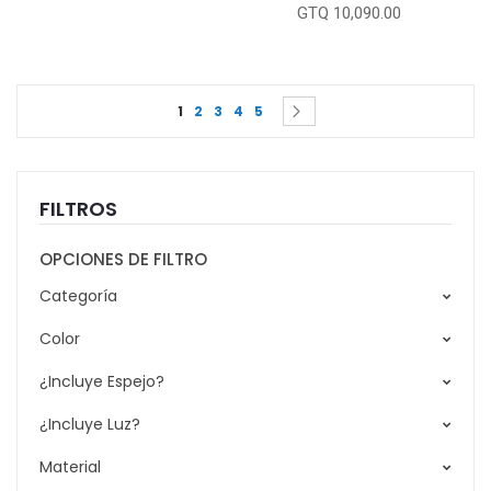
GTQ 10,090.00
Page
You're currently reading page
Page
Page
Page
Page
Page
Siguiente
1
2
3
4
5
FILTROS
OPCIONES DE FILTRO
Categoría
Color
¿Incluye Espejo?
¿Incluye Luz?
Material