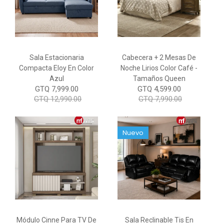
Sala Estacionaria
Cabecera + 2 Mesas De
Compacta Eloy En Color
Noche Lirios Color Café -
Azul
Tamaños Queen
GTQ 7,999.00
GTQ 4,599.00
GTQ 12,990.00
GTQ 7,990.00
Nuevo
Módulo Cinne Para TV De
Sala Reclinable Tis En