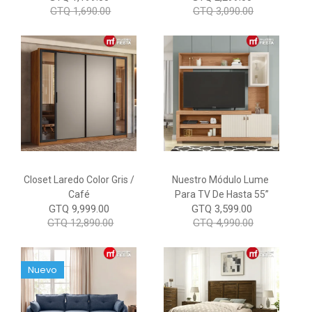
GTQ 1,690.00
GTQ 3,090.00
Closet Laredo Color Gris /
Nuestro Módulo Lume
Café
Para TV De Hasta 55”
GTQ 9,999.00
GTQ 3,599.00
GTQ 12,890.00
GTQ 4,990.00
Nuevo