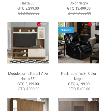
Hasta 60"
Color Negro
GTQ 2,299.00
GTQ 13,499.00
GTQ 3,090.00
GTQ 17,990.00
Nuevo
Módulo Lume Para TV De
Reclinable Tis En Color
Hasta 55”
Negro
GTQ 3,199.00
GTQ 4,199.00
GTQ 4,990.00
GTQ 5,490.00