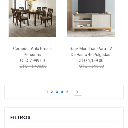
Comedor Arilu Para 6
Rack Mondrian Para TV
Personas
De Hasta 45 Pulgadas.
GTQ 7,999.00
GTQ 1,199.00
GTQ 11,490.00
GTQ 1,690.00
Page
You're currently reading page
Page
Page
Page
Page
Page
Siguiente
1
2
3
4
5
FILTROS