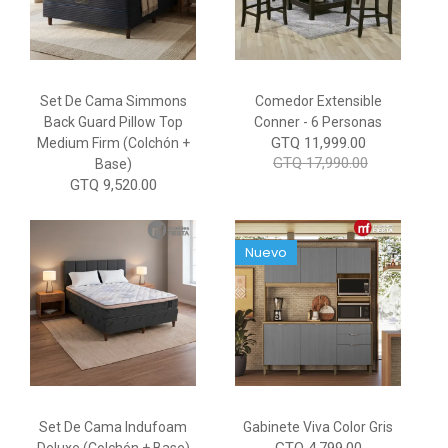
Set De Cama Simmons
Comedor Extensible
Back Guard Pillow Top
Conner - 6 Personas
GTQ 11,999.00
Medium Firm (Colchón +
GTQ 17,990.00
Base)
GTQ 9,520.00
Nuevo
Set De Cama Indufoam
Gabinete Viva Color Gris
GTQ 4,799.00
Deluxe (Colchón + Base)