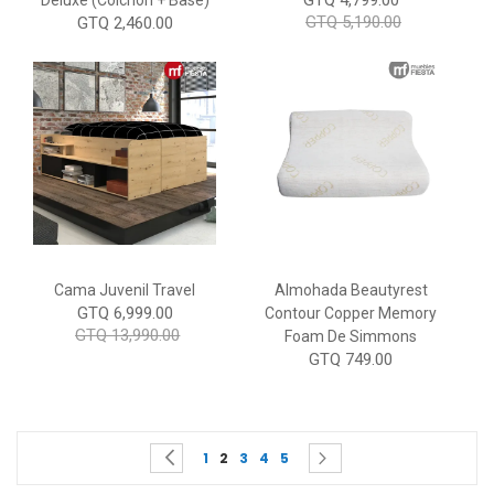
GTQ 5,190.00
GTQ 2,460.00
Cama Juvenil Travel
Almohada Beautyrest
GTQ 6,999.00
Contour Copper Memory
GTQ 13,990.00
Foam De Simmons
GTQ 749.00
Page
You're currently reading page
Page
Page
Page
Page
Page
Page
Previous
Siguiente
1
2
3
4
5