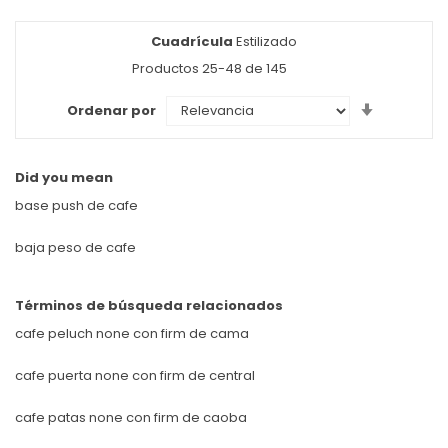
Cuadrícula
Ver
Estilizado
como
Productos
25
-
48
de
145
Set
Ordenar por
Ascendin
Direction
Did you mean
base push de cafe
baja peso de cafe
Términos de búsqueda relacionados
cafe peluch none con firm de cama
cafe puerta none con firm de central
cafe patas none con firm de caoba