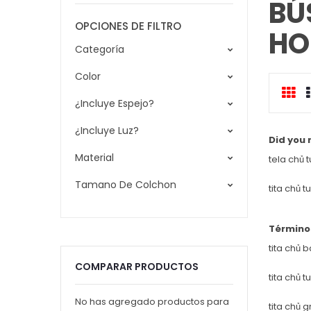
BÚ
OPCIONES DE FILTRO
HO
Categoría
Color
Cua
¿Incluye Espejo?
c
¿Incluye Luz?
Did you
Material
tela chủ 
Tamano De Colchon
tita chủ 
Término
tita chủ 
COMPARAR PRODUCTOS
tita chủ 
No has agregado productos para
tita chủ 