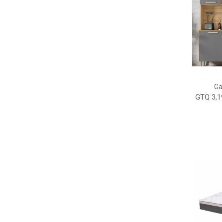
Ga
GTQ 3,1