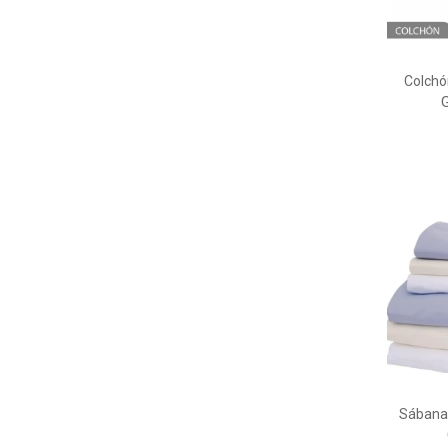
Colchó
Sábanas