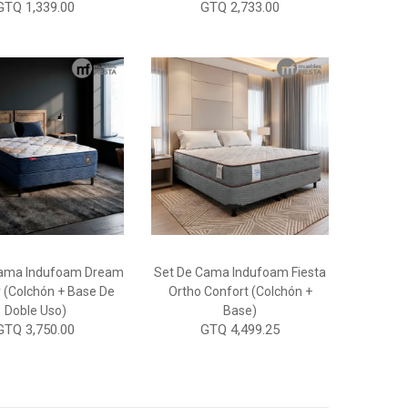
GTQ 1,339.00
GTQ 2,733.00
Cama Indufoam Dream
Set De Cama Indufoam Fiesta
 (Colchón + Base De
Ortho Confort (Colchón +
Doble Uso)
Base)
GTQ 3,750.00
GTQ 4,499.25