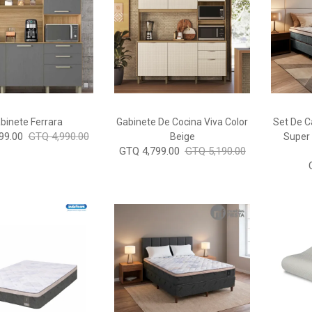
binete Ferrara
Gabinete De Cocina Viva Color
Set De C
99.00
GTQ 4,990.00
Beige
Super 
GTQ 4,799.00
GTQ 5,190.00