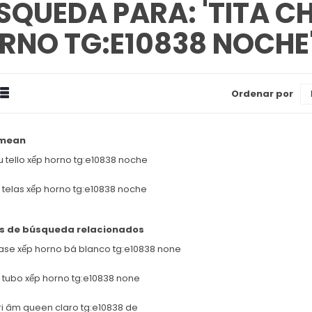
SQUEDA PARA: 'TITA CH
RNO TG:E10838 NOCHE
drícula
Estilizado
Ordenar por
Ver
omo
 mean
tu tello xếp horno tg:e10838 noche
tu telas xếp horno tg:e10838 noche
s de búsqueda relacionados
base xếp horno bá blanco tg:e10838 none
tu tubo xếp horno tg:e10838 none
gri âm queen claro tg:e10838 de