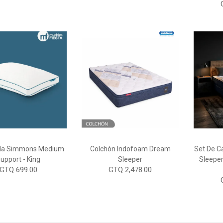
da Simmons Medium
Colchón Indofoam Dream
Set De 
upport - King
Sleeper
Sleeper
GTQ 699.00
GTQ 2,478.00