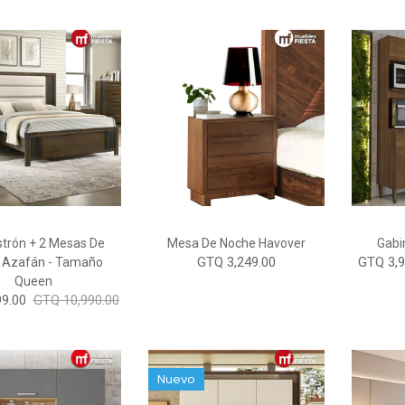
trón + 2 Mesas De
Mesa De Noche Havover
Gabin
GTQ 3,249.00
GTQ 3,9
 Azafán - Tamaño
Queen
9.00
GTQ 10,990.00
Nuevo