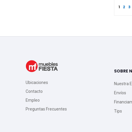
Page
You're
Pag
P
1
2
3
SOBRE 
Ubicaciones
Nuestra 
Contacto
Envíos
Empleo
Financia
Preguntas Frecuentes
Tips