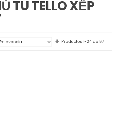
Ủ TU TELLO XẾP
'
Set
Productos
1
-
24
de
97
Ascending
Direction