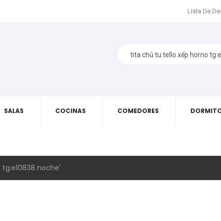
Lista De D
SALAS
COCINAS
COMEDORES
DORMITO
o tg:e10838 noche'