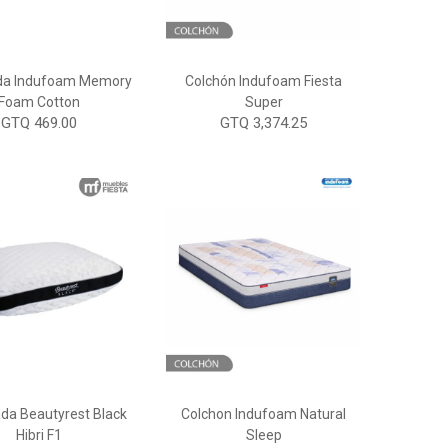
a Indufoam Memory
Colchón Indufoam Fiesta
Foam Cotton
Super
GTQ 469.00
GTQ 3,374.25
a Beautyrest Black
Colchon Indufoam Natural
Hibri F1
Sleep