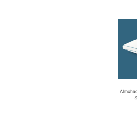
Almoha
S