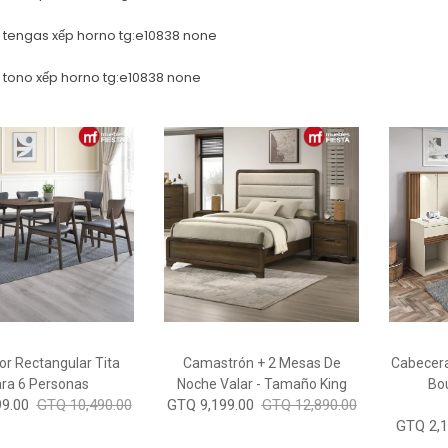
tu tengas xếp horno tg:e10838 none
tu tono xếp horno tg:e10838 none
r Rectangular Tita
Camastrón + 2 Mesas De
Cabecera
ra 6 Personas
Noche Valar - Tamaño King
Bo
9.00
GTQ 10,490.00
GTQ 9,199.00
GTQ 12,890.00
GTQ 2,1