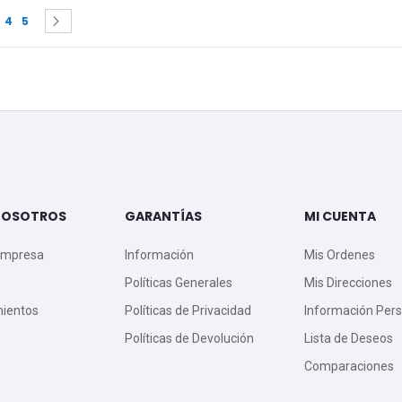
 currently reading page
e
age
Page
Page
Page
Siguiente
4
5
NOSOTROS
GARANTÍAS
MI CUENTA
Empresa
Información
Mis Ordenes
Políticas Generales
Mis Direcciones
mientos
Políticas de Privacidad
Información Pers
Políticas de Devolución
Lista de Deseos
Comparaciones