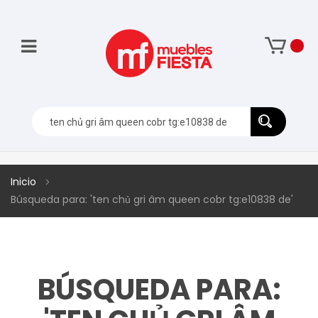
Inicio
Búsqueda para: 'ten chủ gri âm queen cobr tg:e10838 de'
BÚSQUEDA PARA: