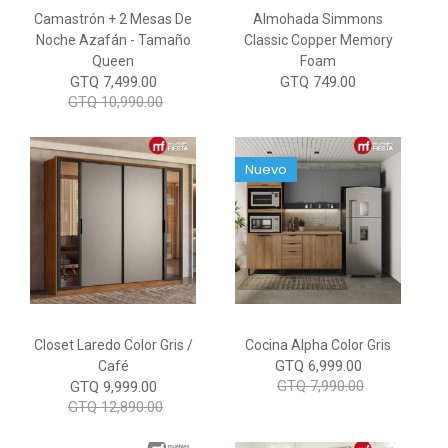
Camastrón + 2 Mesas De
Almohada Simmons
Noche Azafán - Tamaño
Classic Copper Memory
Queen
Foam
GTQ 7,499.00
GTQ 749.00
GTQ 10,990.00
Nuevo
Closet Laredo Color Gris /
Cocina Alpha Color Gris
GTQ 6,999.00
Café
GTQ 7,990.00
GTQ 9,999.00
GTQ 12,890.00