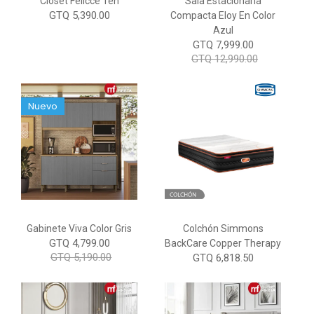
Closet Felicce Ten
Sala Estacionaria
GTQ 5,390.00
Compacta Eloy En Color
Azul
GTQ 7,999.00
GTQ 12,990.00
Nuevo
Gabinete Viva Color Gris
Colchón Simmons
GTQ 4,799.00
BackCare Copper Therapy
GTQ 5,190.00
GTQ 6,818.50