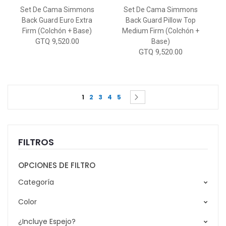
Set De Cama Simmons
Set De Cama Simmons
Back Guard Euro Extra
Back Guard Pillow Top
Firm (Colchón + Base)
Medium Firm (Colchón +
GTQ 9,520.00
Base)
GTQ 9,520.00
Page
You're currently reading page
Page
Page
Page
Page
Page
Siguiente
1
2
3
4
5
FILTROS
OPCIONES DE FILTRO
Categoría
Color
¿Incluye Espejo?