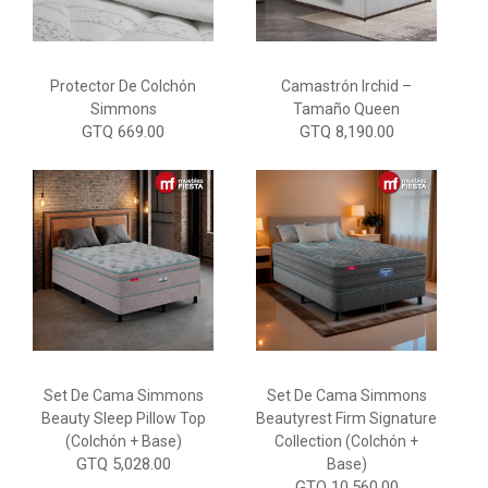
Protector De Colchón
Camastrón Irchid –
Simmons
Tamaño Queen
GTQ 669.00
GTQ 8,190.00
Set De Cama Simmons
Set De Cama Simmons
Beauty Sleep Pillow Top
Beautyrest Firm Signature
(Colchón + Base)
Collection (Colchón +
GTQ 5,028.00
Base)
GTQ 10,560.00