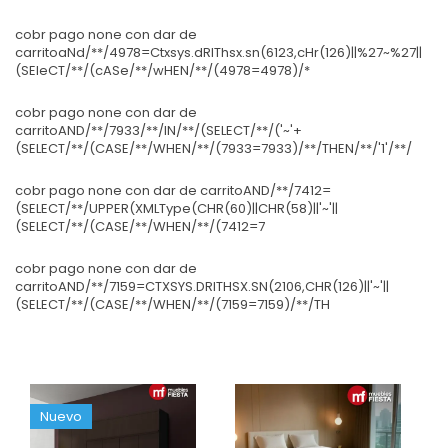
cobr pago none con dar de
carritoaNd/**/4978=Ctxsys.dRIThsx.sn(6123,cHr(126)||%27~%27||
(SEleCT/**/(cASe/**/wHEN/**/(4978=4978)/*
cobr pago none con dar de
carritoAND/**/7933/**/IN/**/(SELECT/**/('~'+
(SELECT/**/(CASE/**/WHEN/**/(7933=7933)/**/THEN/**/'1'/**/
cobr pago none con dar de carritoAND/**/7412=
(SELECT/**/UPPER(XMLType(CHR(60)||CHR(58)||'~'||
(SELECT/**/(CASE/**/WHEN/**/(7412=7
cobr pago none con dar de
carritoAND/**/7159=CTXSYS.DRITHSX.SN(2106,CHR(126)||'~'||
(SELECT/**/(CASE/**/WHEN/**/(7159=7159)/**/TH
Nuevo