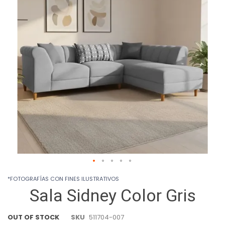
images
gallery
Skip
*FOTOGRAFÍAS CON FINES ILUSTRATIVOS
to
Sala Sidney Color Gris
the
beginning
of
OUT OF STOCK
SKU
511704-007
the