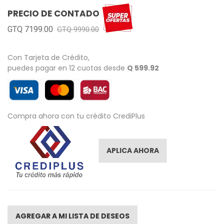
images
PRECIO DE CONTADO
gallery
GTQ 7199.00
GTQ 9990.00
Con Tarjeta de Crédito,
puedes pagar en 12 cuotas desde
Q 599.92
Compra ahora con tu crédito CrediPlus
APLICA AHORA
AGREGAR A MI LISTA DE DESEOS