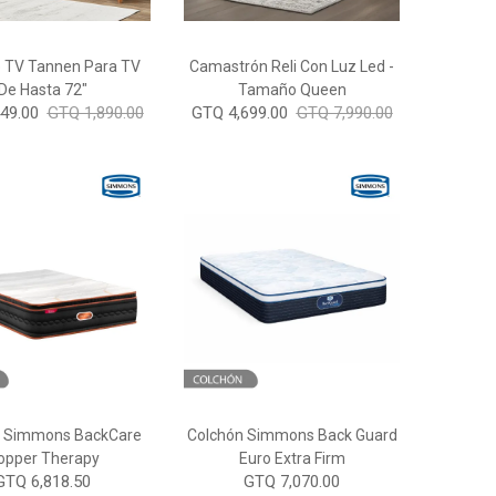
 TV Tannen Para TV
Camastrón Reli Con Luz Led -
De Hasta 72"
Tamaño Queen
49.00
GTQ 1,890.00
GTQ 4,699.00
GTQ 7,990.00
n Simmons BackCare
Colchón Simmons Back Guard
opper Therapy
Euro Extra Firm
GTQ 6,818.50
GTQ 7,070.00