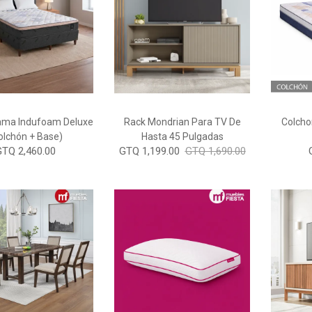
ama Indufoam Deluxe
Rack Mondrian Para TV De
Colcho
olchón + Base)
Hasta 45 Pulgadas
GTQ 2,460.00
GTQ 1,199.00
GTQ 1,690.00