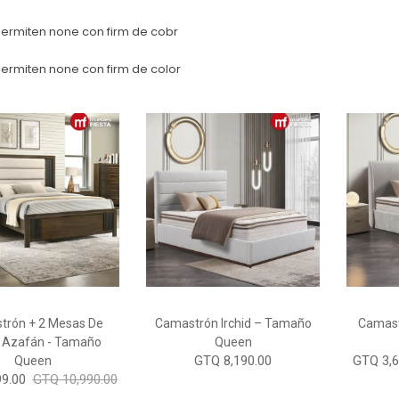
permiten none con firm de cobr
ermiten none con firm de color
trón + 2 Mesas De
Camastrón Irchid – Tamaño
Camast
 Azafán - Tamaño
Queen
GTQ 8,190.00
GTQ 3,6
Queen
9.00
GTQ 10,990.00