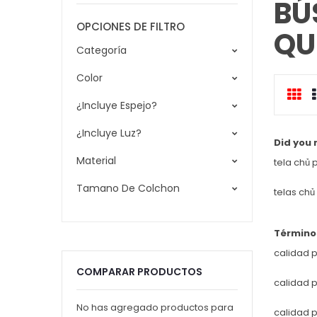
BÚ
OPCIONES DE FILTRO
QU
Categoría
Color
Cua
¿Incluye Espejo?
c
¿Incluye Luz?
Did you
Material
tela chủ 
Tamano De Colchon
telas chủ
Término
calidad p
COMPARAR PRODUCTOS
calidad 
No has agregado productos para
calidad p