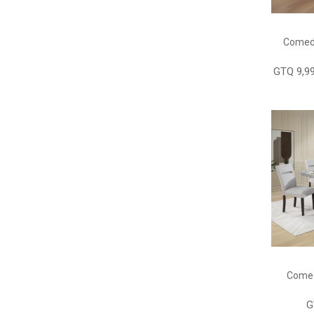
Comedo
GTQ 9,99
Comed
G