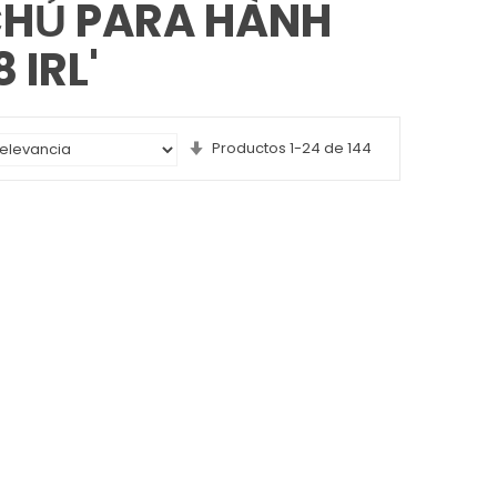
CHỦ PARA HÀNH
 IRL'
Set
Productos
1
-
24
de
144
Ascending
Direction