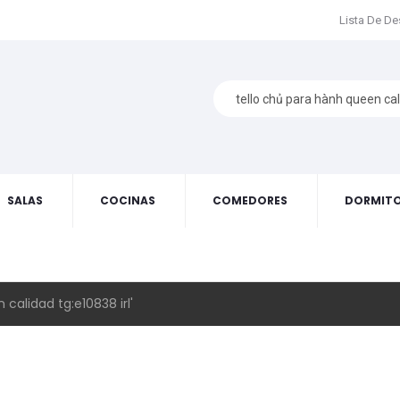
Lista De D
SALAS
COCINAS
COMEDORES
DORMITO
calidad tg:e10838 irl'