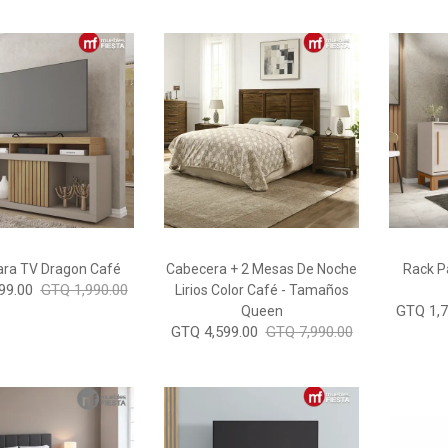
ara TV Dragon Café
Cabecera + 2 Mesas De Noche
Rack P
99.00
GTQ 1,990.00
Lirios Color Café - Tamaños
GTQ 1,7
Queen
GTQ 4,599.00
GTQ 7,990.00