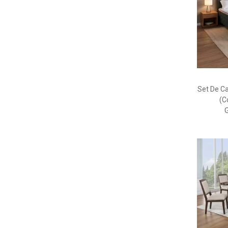
Set De C
(C