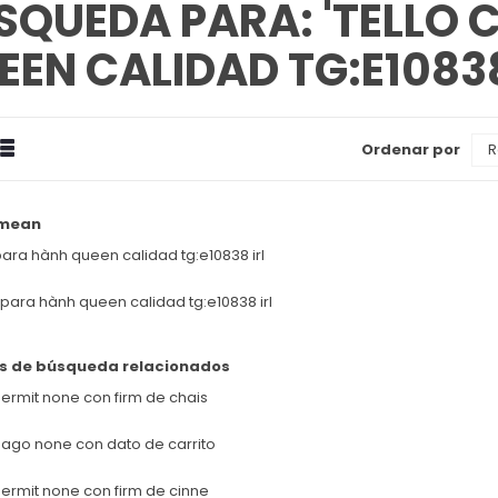
SQUEDA PARA: 'TELLO 
EEN CALIDAD TG:E10838
drícula
Estilizado
Ordenar por
Ver
omo
 mean
para hành queen calidad tg:e10838 irl
 para hành queen calidad tg:e10838 irl
s de búsqueda relacionados
ermit none con firm de chais
pago none con dato de carrito
ermit none con firm de cinne