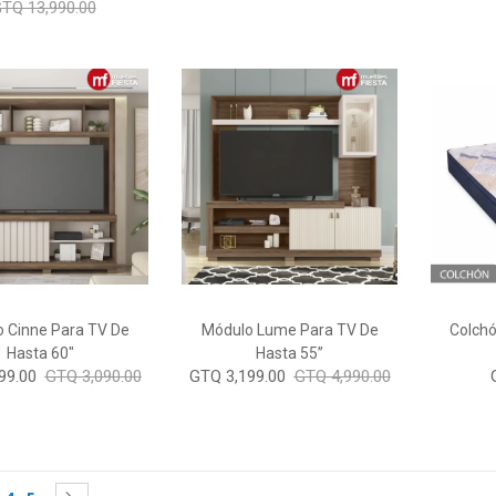
TQ 13,990.00
 Cinne Para TV De
Módulo Lume Para TV De
Colch
Hasta 60"
Hasta 55”
99.00
GTQ 3,090.00
GTQ 3,199.00
GTQ 4,990.00
 currently reading page
e
age
Page
Page
Page