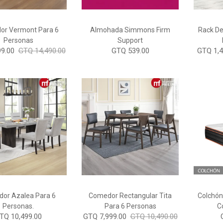
r Vermont Para 6
Almohada Simmons Firm
Rack De
Personas
Support
9.00
GTQ 14,490.00
GTQ 539.00
GTQ 1,4
or Azalea Para 6
Comedor Rectangular Tita
Colchó
Personas.
Para 6 Personas
C
TQ 10,499.00
GTQ 7,999.00
GTQ 10,490.00