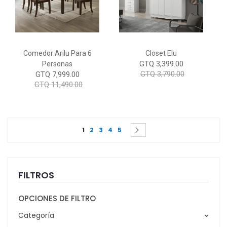
Comedor Arilu Para 6
Closet Elu
GTQ 3,399.00
Personas
GTQ 3,790.00
GTQ 7,999.00
GTQ 11,490.00
Page
You're currently reading page
Page
Page
Page
Page
Page
Siguiente
1
2
3
4
5
FILTROS
OPCIONES DE FILTRO
Categoría