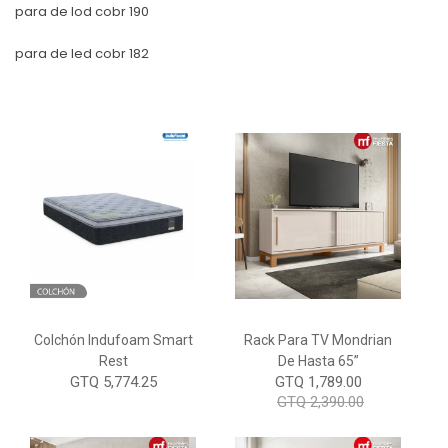
para de lod cobr 190
para de led cobr 182
Colchón Indufoam Smart
Rack Para TV Mondrian
Rest
De Hasta 65”
GTQ 5,774.25
GTQ 1,789.00
GTQ 2,390.00