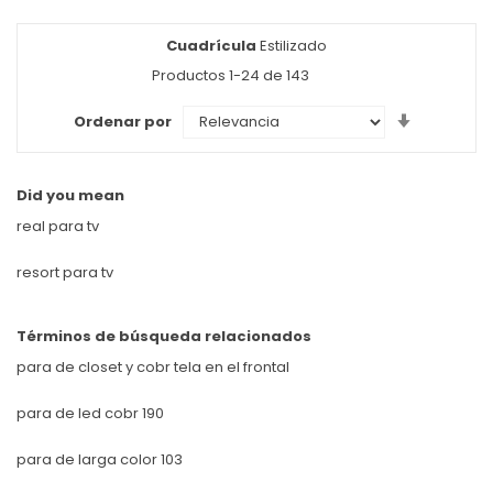
Cuadrícula
Ver
Estilizado
como
Productos
1
-
24
de
143
Set
Ordenar por
Ascendin
Direction
Did you mean
real para tv
resort para tv
Términos de búsqueda relacionados
para de closet y cobr tela en el frontal
para de led cobr 190
para de larga color 103