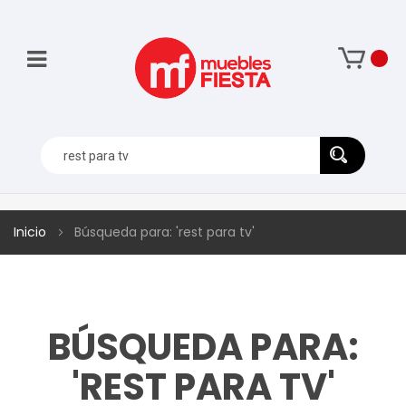
Inicio
Búsqueda para: 'rest para tv'
BÚSQUEDA PARA:
'REST PARA TV'