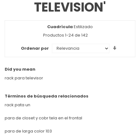
TELEVISION'
Cuadrícula
Ver
Estilizado
como
Productos
1
-
24
de
142
Set
Ordenar por
Ascendin
Direction
Did you mean
rack para televisor
Términos de búsqueda relacionados
rack pata un
para de closet y cobr tela en el frontal
para de larga color 103