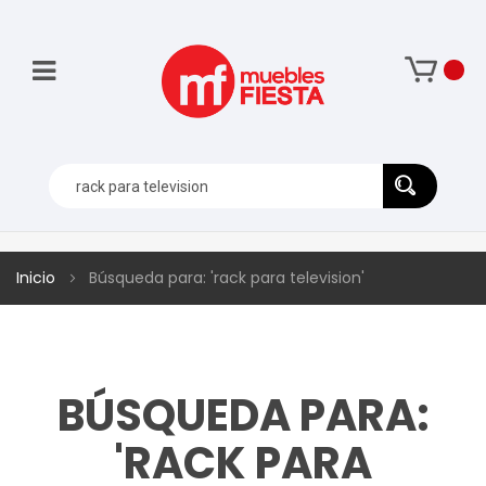
Inicio
Búsqueda para: 'rack para television'
BÚSQUEDA PARA:
'RACK PARA