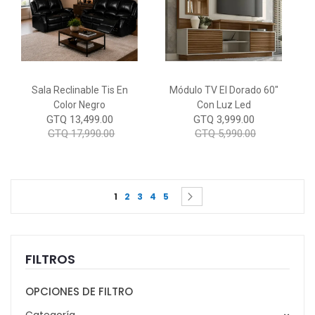
Sala Reclinable Tis En
Módulo TV El Dorado 60"
Color Negro
Con Luz Led
GTQ 13,499.00
GTQ 3,999.00
GTQ 17,990.00
GTQ 5,990.00
Page
You're currently reading page
Page
Page
Page
Page
Page
Siguiente
1
2
3
4
5
FILTROS
OPCIONES DE FILTRO