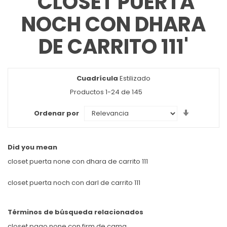
'CLOSET PUERTA
NOCH CON DHARA
DE CARRITO 111'
Cuadrícula
Ver
Estilizado
como
Productos
1
-
24
de
145
Set
Ordenar por
Ascendin
Direction
Did you mean
closet puerta none con dhara de carrito 111
closet puerta noch con darl de carrito 111
Términos de búsqueda relacionados
closet pago none con firm de cama