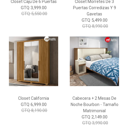
Closet Caju De 6 Puertas
Closet Morretes De 3
GTQ 3,999.00
Puertas Corredizas Y 9
GTQ 5,550.00
Gavetas
GTQ 5,499.00
GTQ 8,990.00
Closet California
Cabecera + 2 Mesas De
GTQ 6,999.00
Noche Bourbon - Tamaño
GTQ 8,190.00
Matrimonial
GTQ 2,149.00
GTQ 3,990.00