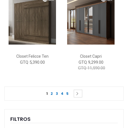
Closet Felicce Ten
Closet Capri
GTQ 5,390.00
GTQ 9,299.00
GTQ 11,590.00
Page
You're currently reading page
Page
Page
Page
Page
Page
Siguiente
1
2
3
4
5
FILTROS