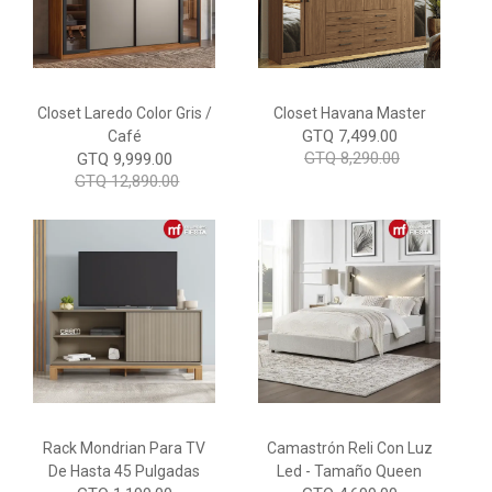
Closet Laredo Color Gris /
Closet Havana Master
GTQ 7,499.00
Café
GTQ 8,290.00
GTQ 9,999.00
GTQ 12,890.00
Rack Mondrian Para TV
Camastrón Reli Con Luz
De Hasta 45 Pulgadas
Led - Tamaño Queen