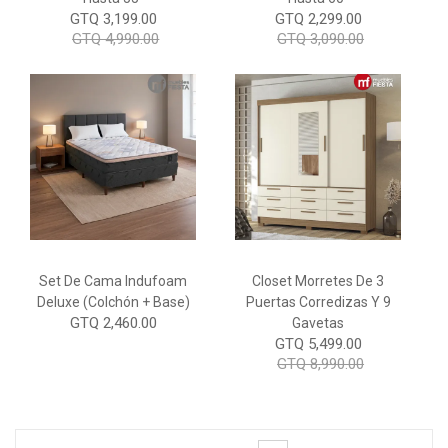
GTQ 3,199.00
GTQ 2,299.00
GTQ 4,990.00
GTQ 3,090.00
Set De Cama Indufoam
Closet Morretes De 3
Deluxe (Colchón + Base)
Puertas Corredizas Y 9
GTQ 2,460.00
Gavetas
GTQ 5,499.00
GTQ 8,990.00
Page
You're currently reading page
Page
Page
Page
Page
Page