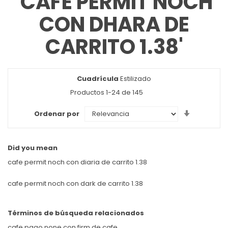
'CAFE PERMIT NOCH
CON DHARA DE
CARRITO 1.38'
Cuadrícula
Ver
Estilizado
como
Productos
1
-
24
de
145
Set
Ordenar por
Ascendin
Direction
Did you mean
cafe permit noch con diaria de carrito 1.38
cafe permit noch con dark de carrito 1.38
Términos de búsqueda relacionados
cafe pago none con firm de cafe