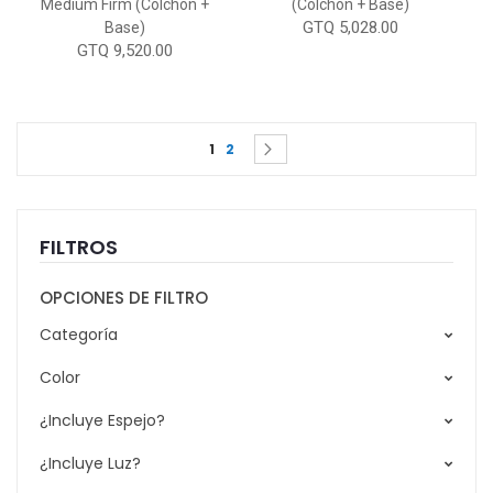
Medium Firm (Colchón +
(Colchón + Base)
GTQ 5,028.00
Base)
GTQ 9,520.00
Page
You're currently reading page
Page
Page
Siguiente
1
2
FILTROS
OPCIONES DE FILTRO
Categoría
Color
¿Incluye Espejo?
¿Incluye Luz?