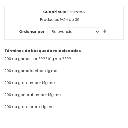
Cuadrícula
Ver
Estilizado
como
Productos
1
-
24
de
39
Set
Ordenar por
Ascendin
Direction
Términos de búsqueda relacionados
200 ea gamer libr ???? k1g.me ????
200 ea gama lumbar k1g.me
200 ea gran lumbar k1g.me
200 ea general lumbar k1g.me
200 ea gran librero k1g.me