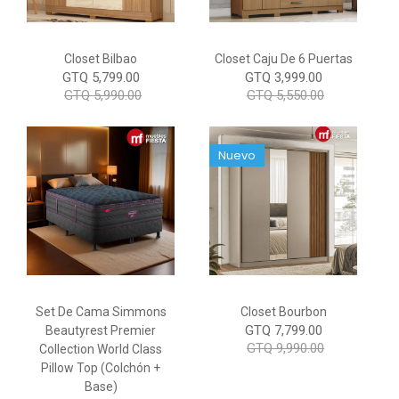
Closet Bilbao
Closet Caju De 6 Puertas
GTQ 5,799.00
GTQ 3,999.00
GTQ 5,990.00
GTQ 5,550.00
Nuevo
Set De Cama Simmons
Closet Bourbon
GTQ 7,799.00
Beautyrest Premier
GTQ 9,990.00
Collection World Class
Pillow Top (Colchón +
Base)