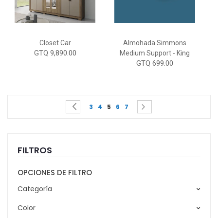
Closet Car
Almohada Simmons
GTQ 9,890.00
Medium Support - King
GTQ 699.00
Page
You're currently reading page
Page
Page
Page
Page
Page
Page
Previous
Siguiente
3
4
5
6
7
FILTROS
OPCIONES DE FILTRO
Categoría
Color