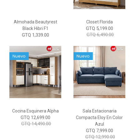
Almohada Beautyrest
Closet Florida
GTQ 5,199.00
Black Hibri F1
GTQ 6,490.00
GTQ 1,339.00
Nuevo
Nuevo
Cocina Esquinera Alpha
Sala Estacionaria
GTQ 12,699.00
Compacta Eloy En Color
GTQ 14,490.00
Azul
GTQ 7,999.00
GTQ 12,990.00