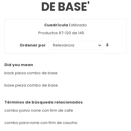
DE BASE'
Cuadrícula
Ver
Estilizado
como
Productos
97
-
120
de
145
Set
Ordenar por
Ascendin
Direction
Did you mean
back pieza combo de base
base pieza combo de base
Términos de búsqueda relacionados
combo polvo none con firm de cafe
combo para none con firm de caucho