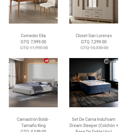
Comedor Ella
Closet San Lorenzo
GTQ 7,999.00
GTQ 7,299.00
GTQ 11,990.00
GTQ 10,330.00
Camastrón Boldi -
Set De Cama Indufoam
Tamaño King
Dream Sleeper (Colchón +
GTQ 4,349.00
Base De Doble Uso)