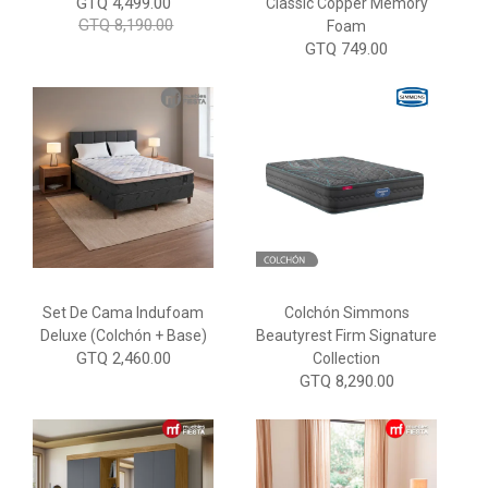
GTQ 4,499.00
Classic Copper Memory
GTQ 8,190.00
Foam
GTQ 749.00
Set De Cama Indufoam
Colchón Simmons
Deluxe (Colchón + Base)
Beautyrest Firm Signature
GTQ 2,460.00
Collection
GTQ 8,290.00