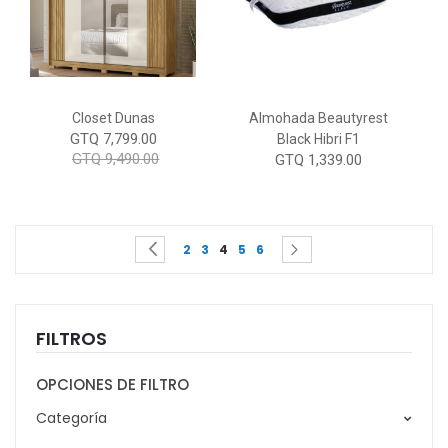
Closet Dunas
Almohada Beautyrest
GTQ 7,799.00
Black Hibri F1
GTQ 9,490.00
GTQ 1,339.00
Page
You're currently reading page
Page
Page
Page
Page
Page
Page
Previous
Siguiente
2
3
4
5
6
FILTROS
OPCIONES DE FILTRO
Categoría