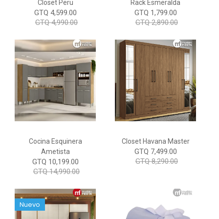
Closet Peru
Rack Esmeralda
GTQ 4,599.00
GTQ 1,799.00
GTQ 4,990.00
GTQ 2,890.00
Cocina Esquinera
Closet Havana Master
GTQ 7,499.00
Ametista
GTQ 8,290.00
GTQ 10,199.00
GTQ 14,990.00
Nuevo