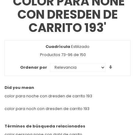
'COLOR PARA NONE
CON DRESDEN DE
CARRITO 193'
Cuadrícula
Ver
Estilizado
como
Productos
73
-
96
de
150
Set
Ordenar por
Ascendin
Direction
Did you mean
color para noche con dresden de carrito 193
color para noch con dresden de carrito 193
Términos de búsqueda relacionados
color persona none con dobl de carrito