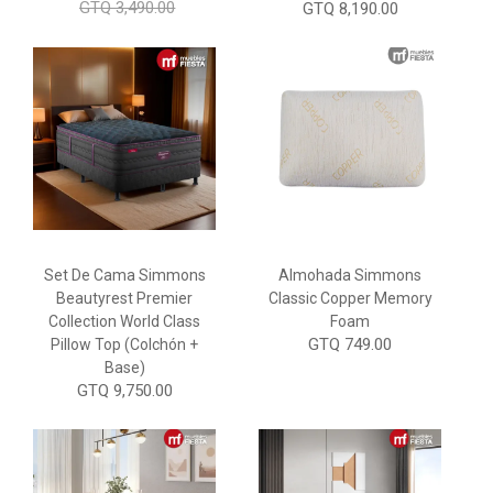
GTQ 3,490.00
GTQ 8,190.00
Set De Cama Simmons
Almohada Simmons
Beautyrest Premier
Classic Copper Memory
Collection World Class
Foam
GTQ 749.00
Pillow Top (Colchón +
Base)
GTQ 9,750.00