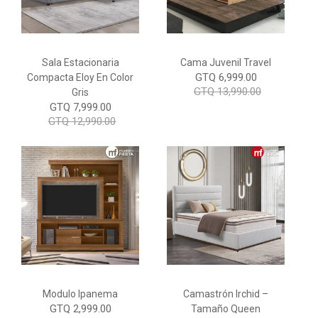
Sala Estacionaria
Cama Juvenil Travel
GTQ 6,999.00
Compacta Eloy En Color
GTQ 13,990.00
Gris
GTQ 7,999.00
GTQ 12,990.00
Modulo Ipanema
Camastrón Irchid –
GTQ 2,999.00
Tamaño Queen