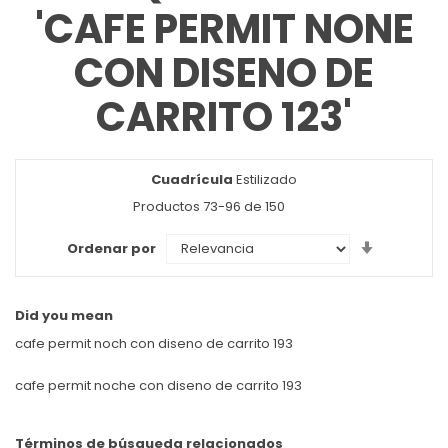
'CAFE PERMIT NONE
CON DISENO DE
CARRITO 123'
Cuadrícula
Ver
Estilizado
como
Productos
73
-
96
de
150
Set
Ordenar por
Ascendin
Direction
Did you mean
cafe permit noch con diseno de carrito 193
cafe permit noche con diseno de carrito 193
Términos de búsqueda relacionados