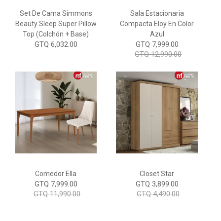
Set De Cama Simmons
Sala Estacionaria
Beauty Sleep Super Pillow
Compacta Eloy En Color
Top (colchón + Base)
Azul
GTQ 6,032.00
GTQ 7,999.00
GTQ 12,990.00
Comedor Ella
Closet Star
GTQ 7,999.00
GTQ 3,899.00
GTQ 11,990.00
GTQ 4,490.00