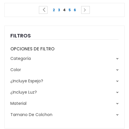
Page
You're currently reading page
Page
Page
Page
Page
Page
Page
Previous
Siguiente
2
3
4
5
6
FILTROS
OPCIONES DE FILTRO
Categoría
Color
¿Incluye Espejo?
¿Incluye Luz?
Material
Tamano De Colchon