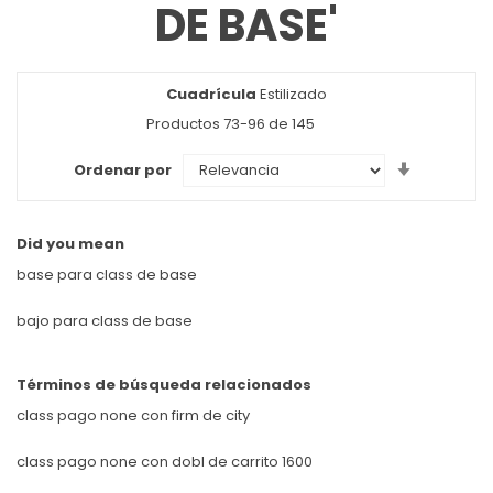
DE BASE'
Cuadrícula
Ver
Estilizado
como
Productos
73
-
96
de
145
Set
Ordenar por
Ascendin
Direction
Did you mean
base para class de base
bajo para class de base
Términos de búsqueda relacionados
class pago none con firm de city
class pago none con dobl de carrito 1600