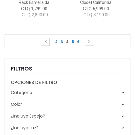
Rack Esmeralda
Closet California
GTQ 1,799.00
GTQ 6,999.00
GTQ 2,890.00
GTQ 8,190.00
Page
You're currently reading page
Page
Page
Page
Page
Page
Page
Previous
Siguiente
2
3
4
5
6
FILTROS
OPCIONES DE FILTRO
Categoría
Color
¿Incluye Espejo?
¿Incluye Luz?