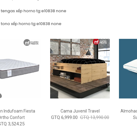
tu tengas xếp horno tg:e10838 none
tu tono xếp horno tg:e10838 none
n Indufoam Fiesta
Cama Juvenil Travel
Almoha
GTQ 6,999.00
GTQ 13,990.00
rtho Confort
S
GTQ 3,524.25