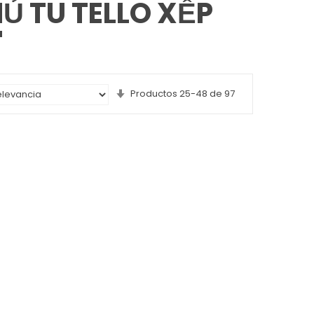
Ủ TU TELLO XẾP
'
Set
Productos
25
-
48
de
97
Ascending
Direction