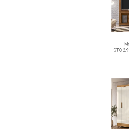
Mo
GTQ 2,9