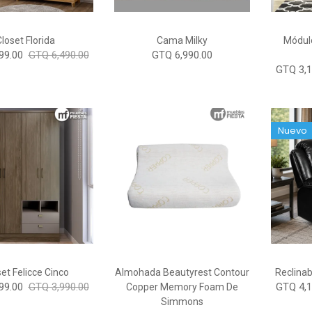
Closet Florida
Cama Milky
Módul
99.00
GTQ 6,490.00
GTQ 6,990.00
GTQ 3,1
Nuevo
et Felicce Cinco
Almohada Beautyrest Contour
Reclinab
99.00
GTQ 3,990.00
GTQ 4,1
Copper Memory Foam De
Simmons