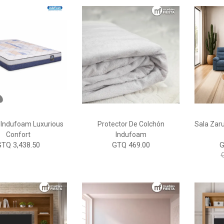
 Indufoam Luxurious
Protector De Colchón
Sala Zar
Confort
Indufoam
GTQ 3,438.50
GTQ 469.00
G