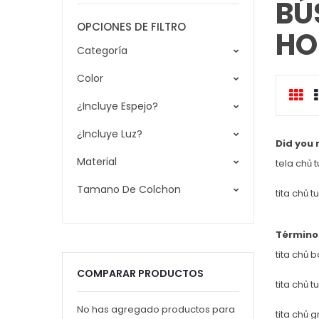
BÚ
OPCIONES DE FILTRO
HO
Categoría
Color
Cua
¿Incluye Espejo?
c
¿Incluye Luz?
Did you
Material
tela chủ 
Tamano De Colchon
tita chủ 
Término
tita chủ 
COMPARAR PRODUCTOS
tita chủ 
No has agregado productos para
tita chủ 