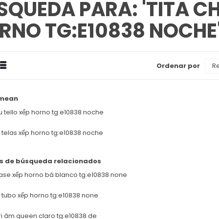
SQUEDA PARA: 'TITA CH
RNO TG:E10838 NOCHE
drícula
Estilizado
Ordenar por
Ver
omo
 mean
tu tello xếp horno tg:e10838 noche
tu telas xếp horno tg:e10838 noche
s de búsqueda relacionados
base xếp horno bá blanco tg:e10838 none
tu tubo xếp horno tg:e10838 none
gri âm queen claro tg:e10838 de