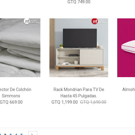
GTQ 749.00
ector De Colchón
Rack Mondrian Para TV De
Almoh
Simmons
Hasta 45 Pulgadas.
GTQ 669.00
GTQ 1,199.00
GTQ 1,690.00
You're currently reading page
age
Page
Page
Page
Page
Page
revious
Siguiente