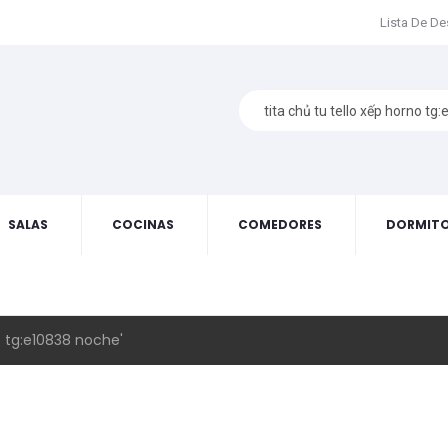
Lista De D
SALAS
COCINAS
COMEDORES
DORMITO
o tg:e10838 noche'