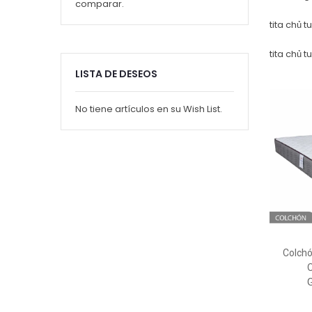
comparar.
tita chủ 
tita chủ 
LISTA DE DESEOS
No tiene artículos en su Wish List.
Colchó
O