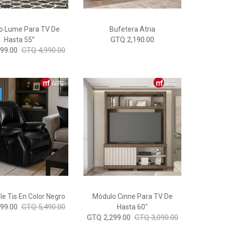
o Lume Para TV De
Bufetera Atria
GTQ 2,190.00
Hasta 55”
99.00
GTQ 4,990.00
le Tis En Color Negro
Módulo Cinne Para TV De
99.00
GTQ 5,490.00
Hasta 60"
GTQ 2,299.00
GTQ 3,090.00