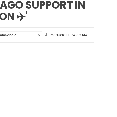
PAGO SUPPORT IN
ON ✈️'
Set
Productos
1
-
24
de
144
Ascending
Direction