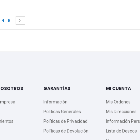
 currently reading page
e
age
Page
Page
Page
Siguiente
4
5
NOSOTROS
GARANTÍAS
MI CUENTA
Empresa
Información
Mis Ordenes
Políticas Generales
Mis Direcciones
mientos
Políticas de Privacidad
Información Pers
Políticas de Devolución
Lista de Deseos