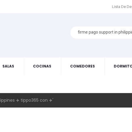
Lista De D
SALAS
COCINAS
COMEDORES
DORMITO
ippines ✈️ tippo365 con ✈️'