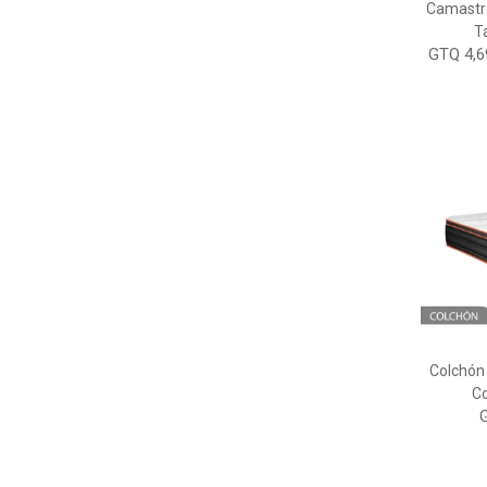
Camastró
T
GTQ 4,6
Colchón
C