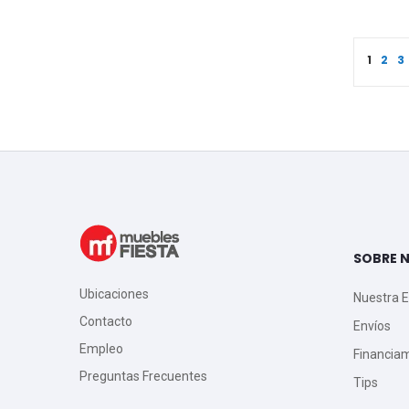
Page
You're
Pag
P
1
2
3
SOBRE 
Ubicaciones
Nuestra 
Contacto
Envíos
Empleo
Financia
Preguntas Frecuentes
Tips