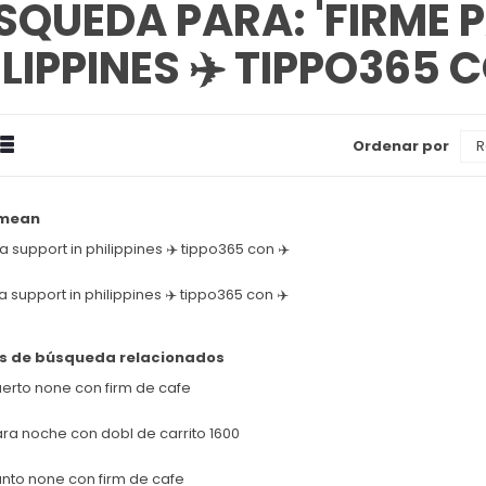
SQUEDA PARA: 'FIRME 
LIPPINES ✈️ TIPPO365 C
drícula
Estilizado
Ordenar por
Ver
omo
 mean
a support in philippines ✈️ tippo365 con ✈️
a support in philippines ✈️ tippo365 con ✈️
s de búsqueda relacionados
erto none con firm de cafe
ra noche con dobl de carrito 1600
unto none con firm de cafe