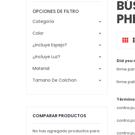
BÚ
OPCIONES DE FILTRO
PHI
Categoría
Color
Cua
¿Incluye Espejo?
c
¿Incluye Luz?
Did you
Material
firme par
Tamano De Colchon
firme pat
Término
contra pu
COMPARAR PRODUCTOS
contra pa
No has agregado productos para
contra p