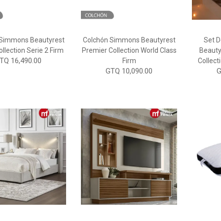
 Simmons Beautyrest
Colchón Simmons Beautyrest
Set 
llection Serie 2 Firm
Premier Collection World Class
Beauty
TQ 16,490.00
Firm
Collect
GTQ 10,090.00
G