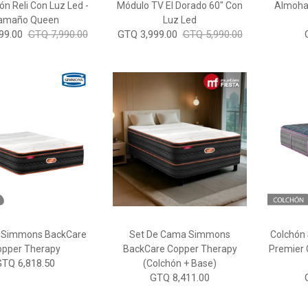
n Reli Con Luz Led -
Módulo TV El Dorado 60" Con
Almohad
amaño Queen
Luz Led
99.00
GTQ 7,990.00
GTQ 3,999.00
GTQ 5,990.00
 Simmons BackCare
Set De Cama Simmons
Colchón
opper Therapy
BackCare Copper Therapy
Premier 
GTQ 6,818.50
(Colchón + Base)
GTQ 8,411.00