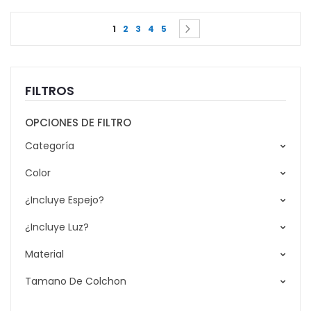
Page
You're currently reading page
Page
Page
Page
Page
Page
Siguiente
1
2
3
4
5
FILTROS
OPCIONES DE FILTRO
Categoría
Color
¿Incluye Espejo?
¿Incluye Luz?
Material
Tamano De Colchon