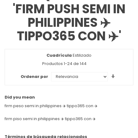
'FIRM PUSH SEMI IN
PHILIPPINES ✈️
TIPPO365 CON ✈️'
Cuadrícula
Ver
Estilizado
como
Productos
1
-
24
de
144
Set
Ordenar por
Ascendin
Direction
Did you mean
firm peso semi in philippines ✈️ tippo365 con ✈️
firm piso semi in philippines ✈️ tippo365 con ✈️
Términos de búsqueda relacionados