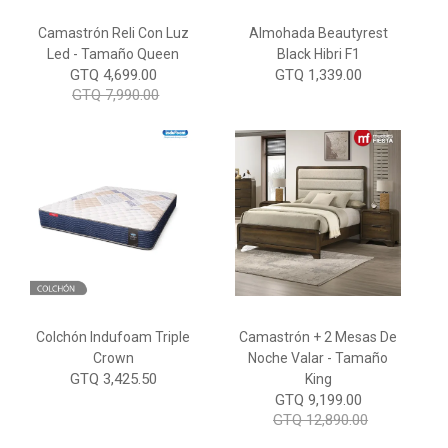
Camastrón Reli Con Luz
Almohada Beautyrest
Led - Tamaño Queen
Black Hibri F1
GTQ 4,699.00
GTQ 1,339.00
GTQ 7,990.00
Colchón Indufoam Triple
Camastrón + 2 Mesas De
Crown
Noche Valar - Tamaño
GTQ 3,425.50
King
GTQ 9,199.00
GTQ 12,890.00