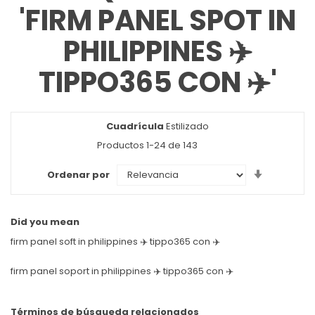
'FIRM PANEL SPOT IN
PHILIPPINES ✈️
TIPPO365 CON ✈️'
Cuadrícula
Ver
Estilizado
como
Productos
1
-
24
de
143
Set
Ordenar por
Ascendin
Direction
Did you mean
firm panel soft in philippines ✈️ tippo365 con ✈️
firm panel soport in philippines ✈️ tippo365 con ✈️
Términos de búsqueda relacionados