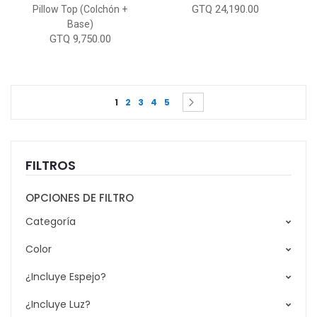
GTQ 24,190.00
Pillow Top (Colchón +
Base)
GTQ 9,750.00
Page
You're currently reading page
Page
Page
Page
Page
Page
Siguiente
1
2
3
4
5
FILTROS
OPCIONES DE FILTRO
Categoría
Color
¿Incluye Espejo?
¿Incluye Luz?