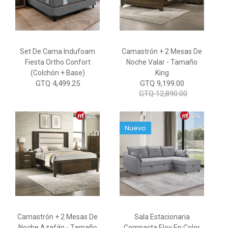
Set De Cama Indufoam
Camastrón + 2 Mesas De
Fiesta Ortho Confort
Noche Valar - Tamaño
(Colchón + Base)
King
GTQ 4,499.25
GTQ 9,199.00
GTQ 12,890.00
Nuevo
Camastrón + 2 Mesas De
Sala Estacionaria
Noche Azafán - Tamaño
Compacta Eloy En Color