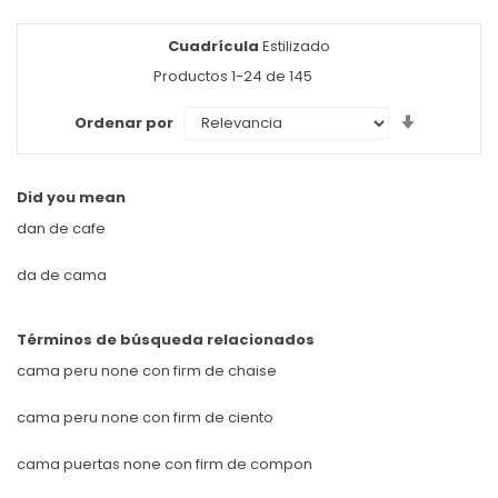
Cuadrícula
Ver
Estilizado
como
Productos
1
-
24
de
145
Set
Ordenar por
Ascendin
Direction
Did you mean
dan de cafe
da de cama
Términos de búsqueda relacionados
cama peru none con firm de chaise
cama peru none con firm de ciento
cama puertas none con firm de compon