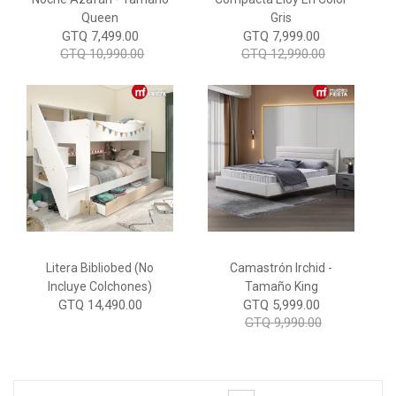
Queen
Gris
GTQ 7,499.00
GTQ 7,999.00
GTQ 10,990.00
GTQ 12,990.00
Litera Bibliobed (No
Camastrón Irchid -
Incluye Colchones)
Tamaño King
GTQ 14,490.00
GTQ 5,999.00
GTQ 9,990.00
Page
You're currently reading page
Page
Page
Page
Page
Page