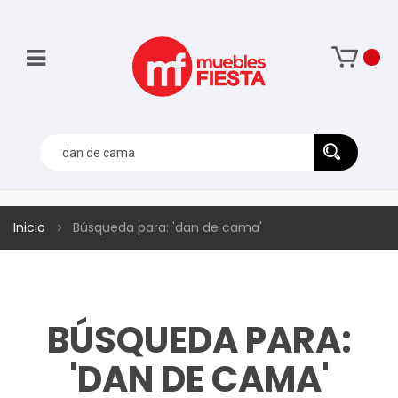
Inicio
Búsqueda para: 'dan de cama'
BÚSQUEDA PARA:
'DAN DE CAMA'