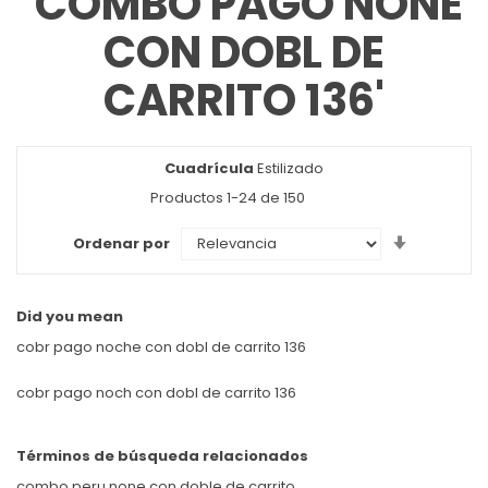
'COMBO PAGO NONE
CON DOBL DE
CARRITO 136'
Cuadrícula
Ver
Estilizado
como
Productos
1
-
24
de
150
Set
Ordenar por
Ascendin
Direction
Did you mean
cobr pago noche con dobl de carrito 136
cobr pago noch con dobl de carrito 136
Términos de búsqueda relacionados
combo peru none con doble de carrito