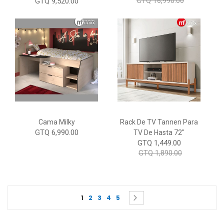
GTQ 16,990.00
GTQ 9,520.00
Cama Milky
Rack De TV Tannen Para
GTQ 6,990.00
TV De Hasta 72"
GTQ 1,449.00
GTQ 1,890.00
Page
You're currently reading page
Page
Page
Page
Page
Page
Siguiente
1
2
3
4
5