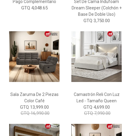
Pago Complementario
Set De Cama Indufoam
GTQ 4,048.65
Dream Sleeper (Colchón +
Base De Doble Uso)
GTQ 3,750.00
Sala Zaruma De 2 Piezas
Camastrón Reli Con Luz
Color Café
Led - Tamaño Queen
GTQ 13,999.00
GTQ 4,699.00
GTQ 16,990.00
GTQ 7,990.00