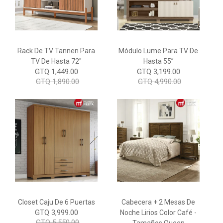
Rack De TV Tannen Para
Módulo Lume Para TV De
TV De Hasta 72"
Hasta 55”
GTQ 1,449.00
GTQ 3,199.00
GTQ 1,890.00
GTQ 4,990.00
Closet Caju De 6 Puertas
Cabecera + 2 Mesas De
GTQ 3,999.00
Noche Lirios Color Café -
GTQ 5,550.00