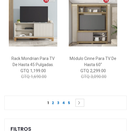
Rack Mondrian Para TV
Módulo Cinne Para TV De
De Hasta 45 Pulgadas.
Hasta 60"
GTQ 1,199.00
GTQ 2,299.00
GTQ 1,690.00
GTQ 3,090.00
Page
You're currently reading page
Page
Page
Page
Page
Page
Siguiente
1
2
3
4
5
FILTROS