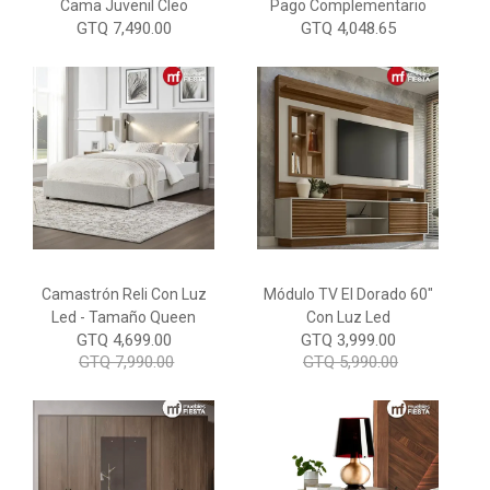
Cama Juvenil Cleo
Pago Complementario
GTQ 7,490.00
GTQ 4,048.65
Camastrón Reli Con Luz
Módulo TV El Dorado 60"
Led - Tamaño Queen
Con Luz Led
GTQ 4,699.00
GTQ 3,999.00
GTQ 7,990.00
GTQ 5,990.00