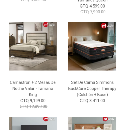
Tamaños Queen
GTQ 4,599.00
GTQ 7,990.00
Camastrón + 2 Mesas De
Set De Cama Simmons
Noche Valar - Tamaño
BackCare Copper Therapy
King
(Colchón + Base)
GTQ 9,199.00
GTQ 8,411.00
GTQ 12,890.00