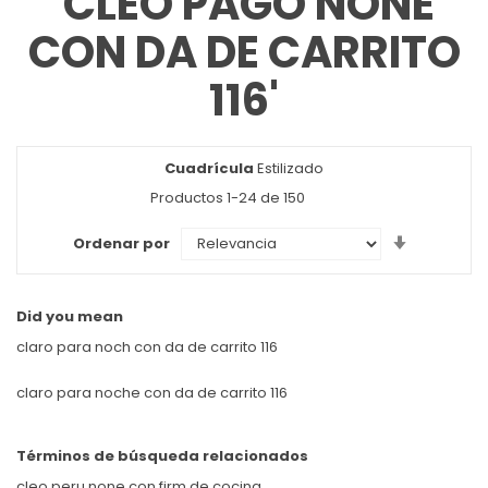
'CLEO PAGO NONE
CON DA DE CARRITO
116'
Cuadrícula
Ver
Estilizado
como
Productos
1
-
24
de
150
Set
Ordenar por
Ascendin
Direction
Did you mean
claro para noch con da de carrito 116
claro para noche con da de carrito 116
Términos de búsqueda relacionados
cleo peru none con firm de cocina