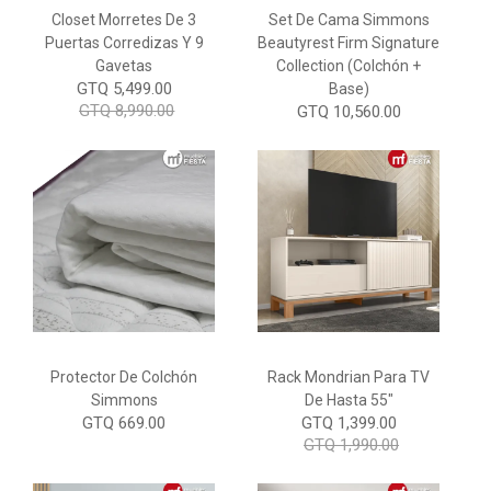
Closet Morretes De 3
Set De Cama Simmons
Puertas Corredizas Y 9
Beautyrest Firm Signature
Gavetas
Collection (Colchón +
GTQ 5,499.00
Base)
GTQ 8,990.00
GTQ 10,560.00
Protector De Colchón
Rack Mondrian Para TV
Simmons
De Hasta 55"
GTQ 669.00
GTQ 1,399.00
GTQ 1,990.00