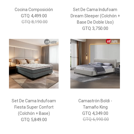
Cocina Composición
Set De Cama Indufoam
GTQ 4,499.00
Dream Sleeper (Colchón +
GTQ 8,190.00
Base De Doble Uso)
GTQ 3,750.00
Set De Cama Indufoam
Camastrón Boldi -
Fiesta Super Confort
Tamaño King
GTQ 4,349.00
(Colchón + Base)
GTQ 6,990.00
GTQ 5,849.00