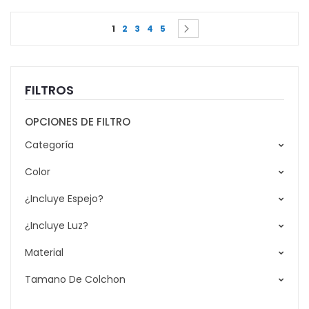
Page
You're currently reading page
Page
Page
Page
Page
Page
Siguiente
1
2
3
4
5
FILTROS
OPCIONES DE FILTRO
Categoría
Color
¿Incluye Espejo?
¿Incluye Luz?
Material
Tamano De Colchon