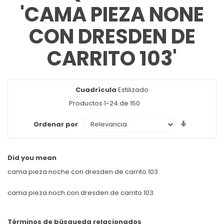
'CAMA PIEZA NONE
CON DRESDEN DE
CARRITO 103'
Cuadrícula
Ver
Estilizado
como
Productos
1
-
24
de
150
Set
Ordenar por
Ascendin
Direction
Did you mean
cama pieza noche con dresden de carrito 103
cama pieza noch con dresden de carrito 103
Términos de búsqueda relacionados