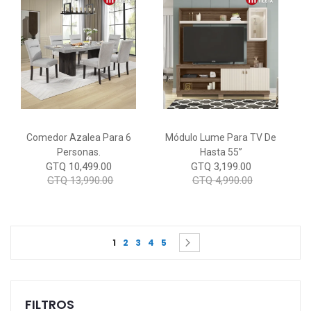
Comedor Azalea Para 6
Módulo Lume Para TV De
Personas.
Hasta 55”
GTQ 10,499.00
GTQ 3,199.00
GTQ 13,990.00
GTQ 4,990.00
Page
You're currently reading page
Page
Page
Page
Page
Page
Siguiente
1
2
3
4
5
FILTROS