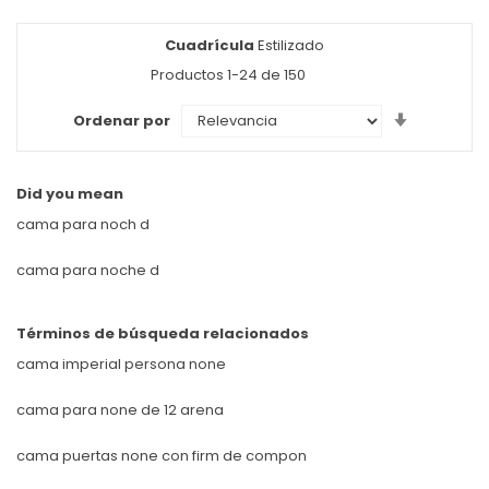
Cuadrícula
Ver
Estilizado
como
Productos
1
-
24
de
150
Set
Ordenar por
Ascendin
Direction
Did you mean
cama para noch d
cama para noche d
Términos de búsqueda relacionados
cama imperial persona none
cama para none de 12 arena
cama puertas none con firm de compon