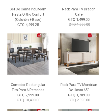
Set De Cama Indufoam
Rack Para TV Dragon
Fiesta Ortho Confort
Café
GTQ 1,499.00
(Colchón + Base)
GTQ 1,990.00
GTQ 4,499.25
Comedor Rectangular
Rack Para TV Mondrian
Tita Para 6 Personas
De Hasta 65”
GTQ 7,999.00
GTQ 1,789.00
GTQ 10,490.00
GTQ 2,390.00