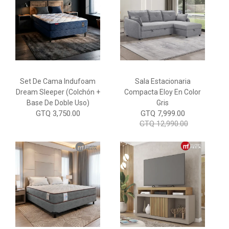
Set De Cama Indufoam
Sala Estacionaria
Dream Sleeper (Colchón +
Compacta Eloy En Color
Base De Doble Uso)
Gris
GTQ 3,750.00
GTQ 7,999.00
GTQ 12,990.00