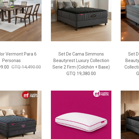
r Vermont Para 6
Set De Cama Simmons
Set 
Personas
Beautyrest Luxury Collection
Beauty
9.00
GTQ 14,490.00
Serie 2 Firm (Colchón + Base)
Collect
GTQ 19,380.00
G