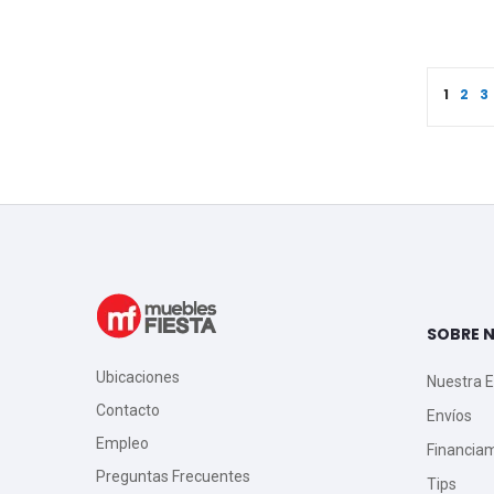
Page
You're
Pag
P
1
2
3
SOBRE 
Ubicaciones
Nuestra 
Contacto
Envíos
Empleo
Financia
Preguntas Frecuentes
Tips