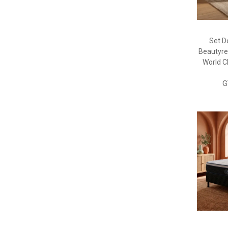
Set 
Beautyre
World C
G