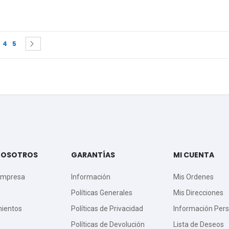
 currently reading page
e
age
Page
Page
Page
Siguiente
4
5
NOSOTROS
GARANTÍAS
MI CUENTA
Empresa
Información
Mis Ordenes
Políticas Generales
Mis Direcciones
mientos
Políticas de Privacidad
Información Pers
Políticas de Devolución
Lista de Deseos