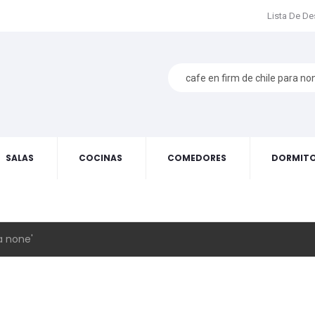
Lista De D
SALAS
COCINAS
COMEDORES
DORMITO
a none'