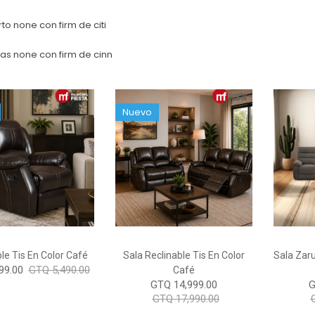
to none con firm de citi
as none con firm de cinn
Nuevo
le Tis En Color Café
Sala Reclinable Tis En Color
Sala Zar
99.00
GTQ 5,490.00
Café
GTQ 14,999.00
G
GTQ 17,990.00