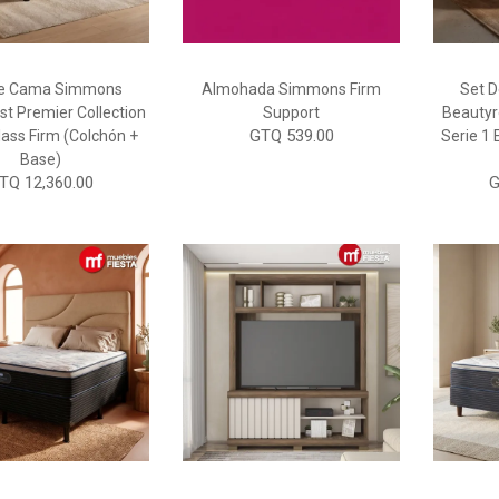
De Cama Simmons
Almohada Simmons Firm
Set 
st Premier Collection
Support
Beautyre
GTQ 539.00
lass Firm (Colchón +
Serie 1 
Base)
TQ 12,360.00
G