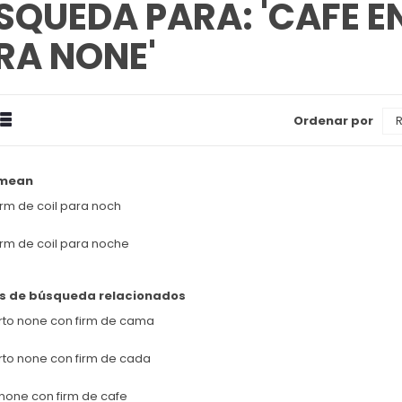
SQUEDA PARA: 'CAFE EN
RA NONE'
drícula
Estilizado
Ordenar por
Ver
omo
 mean
irm de coil para noch
irm de coil para noche
s de búsqueda relacionados
rto none con firm de cama
rto none con firm de cada
none con firm de cafe