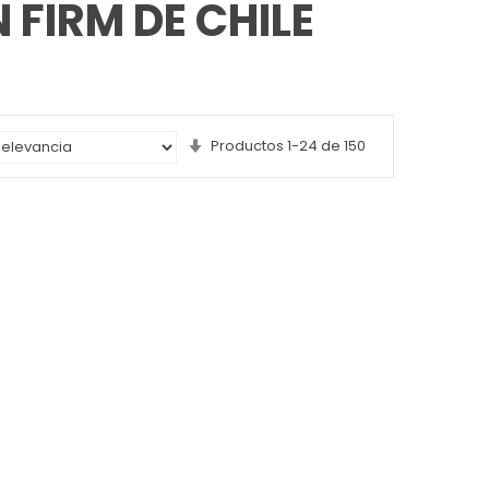
 FIRM DE CHILE
Set
Productos
1
-
24
de
150
Ascending
Direction