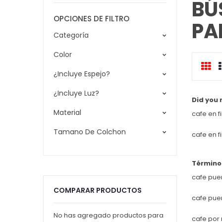
BÚ
OPCIONES DE FILTRO
PA
Categoría
Color
Cua
¿Incluye Espejo?
c
¿Incluye Luz?
Did you
Material
cafe en f
Tamano De Colchon
cafe en f
Término
cafe pue
COMPARAR PRODUCTOS
cafe pue
No has agregado productos para
cafe por 