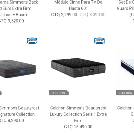
Cama Simmons Back
Módulo Cinne Para TV De
Set De
d Euro Extra Firm
Hasta 60"
Guard Pi
GTQ 2,299.00
GTQ 3,090.00
olchón + Base)
(C
GTQ 9,520.00
 Simmons Beautyrest
Colchón Simmons Beautyrest
Colchón
ignature Collection
Luxury Collection Serie 1 Extra
E
GTQ 8,290.00
Firm
GTQ 16,490.00