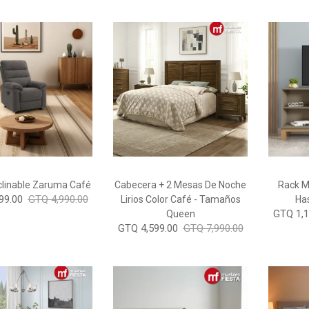
eclinable Zaruma Café
Cabecera + 2 Mesas De Noche
Rack M
99.00
GTQ 4,990.00
Lirios Color Café - Tamaños
Ha
GTQ 1,1
Queen
GTQ 4,599.00
GTQ 7,990.00