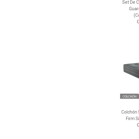
Set De 
Guar
(C
Colchón
Firm S