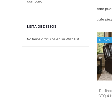
comparar.
cafe puer
cafe piez
LISTA DE DESEOS
No tiene artículos en su Wish List.
Nuevo
Reclinab
GTQ 4,1