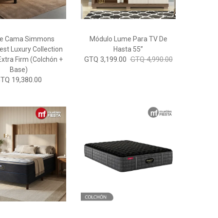
De Cama Simmons
Módulo Lume Para TV De
st Luxury Collection
Hasta 55”
GTQ 3,199.00
GTQ 4,990.00
Extra Firm (Colchón +
Base)
TQ 19,380.00