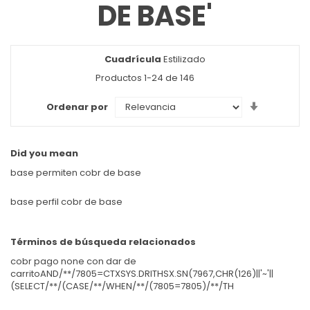
DE BASE'
Cuadrícula
Ver
Estilizado
como
Productos
1
-
24
de
146
Set
Ordenar por
Ascendin
Direction
Did you mean
base permiten cobr de base
base perfil cobr de base
Términos de búsqueda relacionados
cobr pago none con dar de
carritoAND/**/7805=CTXSYS.DRITHSX.SN(7967,CHR(126)||'~'||
(SELECT/**/(CASE/**/WHEN/**/(7805=7805)/**/TH