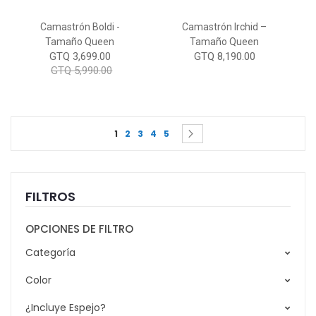
Camastrón Boldi -
Camastrón Irchid –
Tamaño Queen
Tamaño Queen
GTQ 3,699.00
GTQ 8,190.00
GTQ 5,990.00
Page
You're currently reading page
Page
Page
Page
Page
Page
Siguiente
1
2
3
4
5
FILTROS
OPCIONES DE FILTRO
Categoría
Color
¿Incluye Espejo?