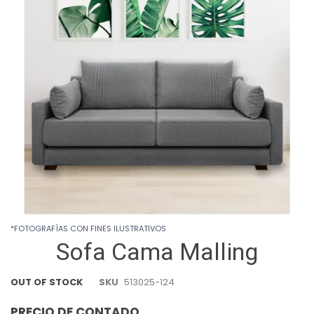
images
gallery
Skip
*FOTOGRAFÍAS CON FINES ILUSTRATIVOS
to
Sofa Cama Malling
the
beginning
of
OUT OF STOCK
SKU
513025-124
the
images
PRECIO DE CONTADO
gallery