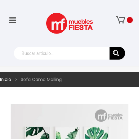
Inicio
Sofa Cama Malling
Skip
to
the
end
of
the