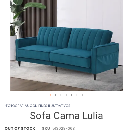
images
gallery
Skip
*FOTOGRAFÍAS CON FINES ILUSTRATIVOS
to
Sofa Cama Lulia
the
beginning
of
OUT OF STOCK
SKU
513028-063
the