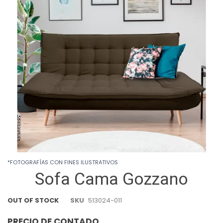
images
gallery
Skip
*FOTOGRAFÍAS CON FINES ILUSTRATIVOS
to
Sofa Cama Gozzano
the
beginning
of
OUT OF STOCK
SKU
513024-011
the
images
PRECIO DE CONTADO
gallery