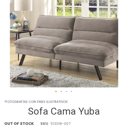
images
gallery
Skip
*FOTOGRAFÍAS CON FINES ILUSTRATIVOS
to
Sofa Cama Yuba
the
beginning
of
OUT OF STOCK
SKU
513018-007
the